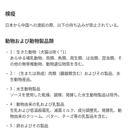
検疫
日本から中国への渡航の際、以下の持ち込みが禁止されている。
動物および動物製品類
1：生きた動物（犬猫は除く*1）
あらゆる哺乳動物、鳥類、魚類、両生類、は虫類、昆虫類、そ
の他の無脊椎動物、動物遺伝物質を含む。
2：（生または熟成）肉類（臓器類含む）およびその製品、水
生動物産品。
3：水生動物製品
ソースを使用した乾燥、調理、発酵した水生動物製品は除外。
4：動物由来の乳および乳製品
生乳および低温殺菌乳、滅菌ミルク、成分調整乳、発酵乳、動
物由来のクリーム、バター、チーズ等の乳製品を含む。
5：卵およびその製品