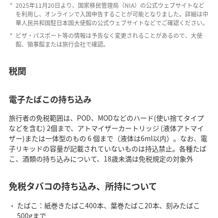
2025年11月20日より、国家移民管理局（NIA）の公式ウェブサイトなど
を利用し、オンラインで入国申告することが可能となりました。詳細は中
華人民共和国駐日本国大使館の公式ウェブサイトなどでご確認ください。
ビザ・パスポート等の情報は予告なく変更されることがあるので、大使
館、領事館または旅行会社で確認。
税関
電子たばこの持ち込み
旅行者の免税範囲は、POD、MODなどのハード(使い捨てタイプ
などを含む) 2個まで、アトマイザーカートリッジ (液体アトマイ
ザー)または一体型のもの 6 個まで（液体は6ml以内）。なお、電
子リキッドの容量が記載されていないものは持込禁止。各種たば
こ、酒類の持ち込みについて、18歳未満は免税規定の対象外
免税タバコの持ち込み、所持について
たばこ：紙巻きたばこ400本、葉巻たばこ20本、刻みたばこ
500gまで