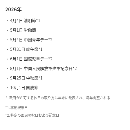
2026年
4月4日 清明節*1
5月1日 労働節
5月4日 中国青年デー*2
5月31日 端午節*1
6月1日 国際児童デー*2
8月1日 中国人民解放軍建軍記念日*2
9月25日 中秋節*1
10月1日 国慶節
政府が許可する休日の取り方は年末に発表され、毎年調整される
*1.
移動祝祭日
*2.
特定の国民の祝日および記念日