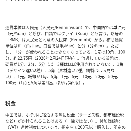
通貨単位は人民元（人民元/Renminyuan）で、中国語では単に元
（元/Yuan）と呼び、口語ではクァイ（Kuai）とも言う。略号の
「RMB」は人民元と同意の人民幣（Renminbi）から。補助通貨
単位は角（角/Jiao。口語では毛/Mao）と分（分/Fen）。ただ
し、「分」が使われることは少なくなっている。1元は10角、100
分、約22.75円（2026年2月24日現在）。流通している貨幣は、
硬貨が1分、2分、5分（以上3種はほぼ使用されていない）、1角
（デザイン違い2種）、5角（素材違い2種。銅製はほぼ見な
い）、1元。紙幣が1角、5角、1元、5元、10元、20元、50元、
100元（1角と5角は第4版。ほかは第5版）。
税金
中国では、ホテルに宿泊する際に税金（サービス税、都市建設税
など）がかけられることはある（一律ではない）。付加価値税
（VAT）還付制度については、指定店で200元以上購入し、所定の