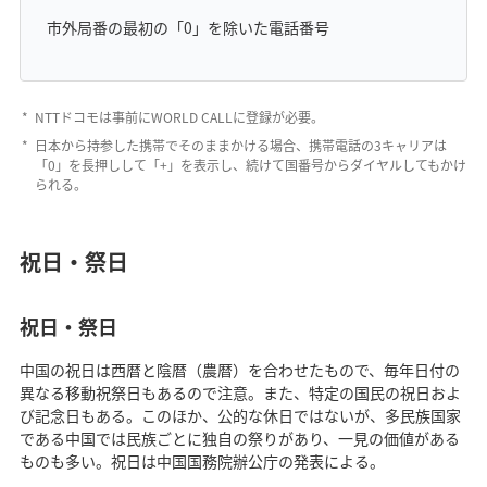
市外局番の最初の「0」を除いた電話番号
NTTドコモは事前にWORLD CALLに登録が必要。
日本から持参した携帯でそのままかける場合、携帯電話の3キャリアは
「0」を長押しして「+」を表示し、続けて国番号からダイヤルしてもかけ
られる。
祝日・祭日
祝日・祭日
中国の祝日は西暦と陰暦（農暦）を合わせたもので、毎年日付の
異なる移動祝祭日もあるので注意。また、特定の国民の祝日およ
び記念日もある。このほか、公的な休日ではないが、多民族国家
である中国では民族ごとに独自の祭りがあり、一見の価値がある
ものも多い。祝日は中国国務院辦公庁の発表による。