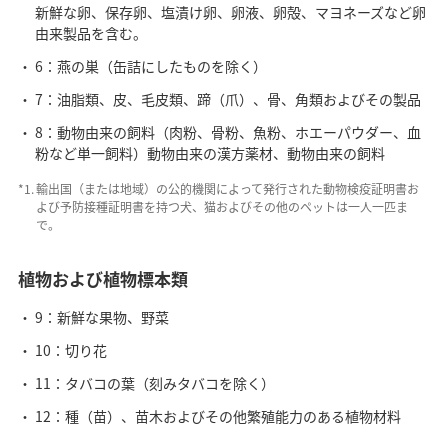
新鮮な卵、保存卵、塩漬け卵、卵液、卵殻、マヨネーズなど卵
由来製品を含む。
6：燕の巣（缶詰にしたものを除く）
7：油脂類、皮、毛皮類、蹄（爪）、骨、角類およびその製品
8：動物由来の飼料（肉粉、骨粉、魚粉、ホエーパウダー、血
粉など単一飼料）動物由来の漢方薬材、動物由来の飼料
*1.
輸出国（または地域）の公的機関によって発行された動物検疫証明書お
よび予防接種証明書を持つ犬、猫およびその他のペットは一人一匹ま
で。
植物および植物標本類
9：新鮮な果物、野菜
10：切り花
11：タバコの葉（刻みタバコを除く）
12：種（苗）、苗木およびその他繁殖能力のある植物材料