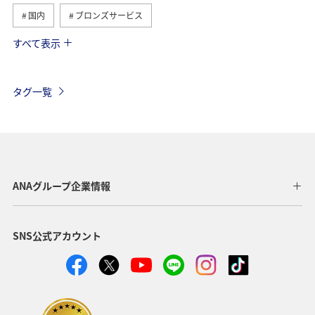
国内
ブロンズサービス
すべて表示
海外
関東・甲信越地方
ANAのサービス
AMC会員専用サービス
機内
保安検査
車
タグ一覧
手荷物
ANAグループ企業情報
SNS公式アカウント