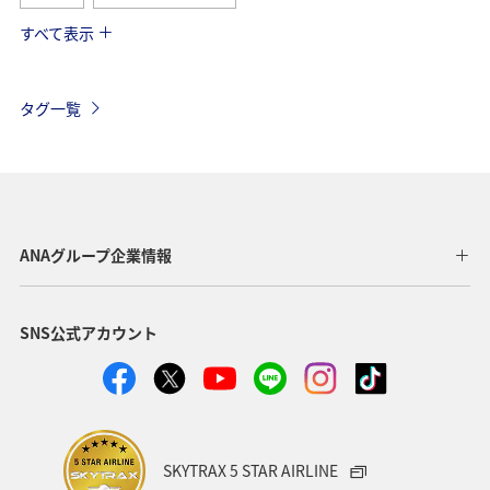
すべて表示
海外
関東・甲信越地方
ANAのサービス
AMC会員専用サービス
機内
保安検査
車
タグ一覧
手荷物
ANAグループ企業情報
SNS公式アカウント
SKYTRAX 5 STAR AIRLINE