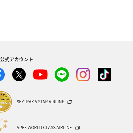
S公式アカウント
SKYTRAX 5 STAR AIRLINE
APEX WORLD CLASS AIRLINE