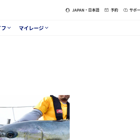
JAPAN
・日本語
予約
サポ
イフ
マイレージ