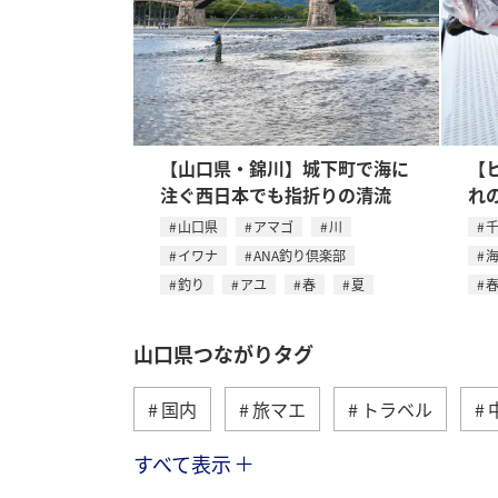
【山口県・錦川】城下町で海に
【
注ぐ西日本でも指折りの清流
れ
山口県
アマゴ
川
イワナ
ANA釣り倶楽部
釣り
アユ
春
夏
山口県つながりタグ
国内
旅マエ
トラベル
すべて表示
長崎県
旅ナカ
島根県