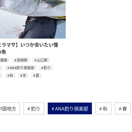
ヒラマサ】いつか会いたい憧
の魚
千葉県
長崎県
山口県
海
ANA釣り倶楽部
釣り
春
秋
冬
夏
中国地方
釣り
ANA釣り倶楽部
秋
春
自然・植物
アクティビティ
広島県
アマゴ