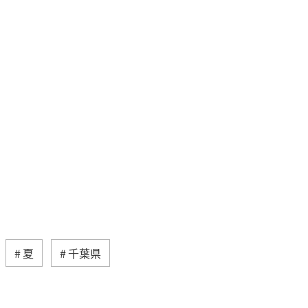
夏
千葉県
川
イワナ
アユ
海