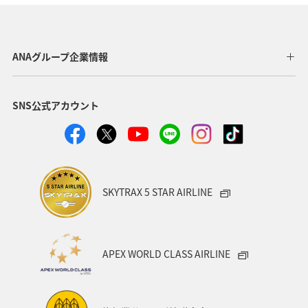
アメリカ・カナダ・中南米
栃木県
福岡県
プレミアムメンバー
アプリ
ハワイ
自然・植物
ANAグループ企業情報
歴史・文化・芸術
海外
ANAカード
SNS公式アカウント
マイルの教室
マイルを使う
日常
AMC会員専用サービス
ANA Pay
飛行機
空港グルメ
海
タチウオ
秋
家族旅行
SKYTRAX 5 STAR AIRLINE
アクティビティ
トラウト
湖
冬
機内
APEX WORLD CLASS AIRLINE