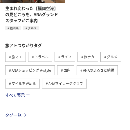
生まれ変わった【福岡空港】
の見どころを、ANAグランド
スタッフがご案内
福岡県
グルメ
旅アトつながりタグ
旅マエ
トラベル
ライフ
旅ナカ
グルメ
ANAショッピング A-style
国内
ANAのふるさと納税
マイルを貯める
ANAマイレージクラブ
すべて表示
関東・甲信越地方
ANA CA's Note
ANA釣り倶楽部
釣り
ショッピング＆ライフ
東京都
ANA Mall
タグ一覧
沖縄
夏
三重県
群馬県