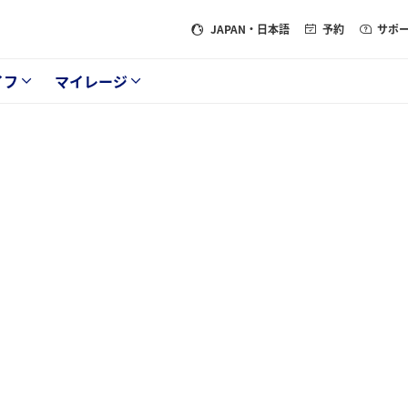
JAPAN
・日本語
予約
サポ
イフ
マイレージ