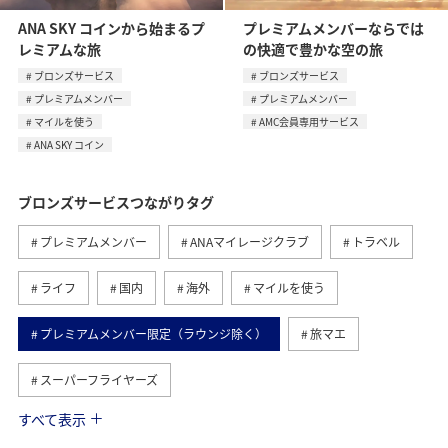
ANA SKY コインから始まるプ
プレミアムメンバーならでは
レミアムな旅
の快適で豊かな空の旅
ブロンズサービス
ブロンズサービス
プレミアムメンバー
プレミアムメンバー
マイルを使う
AMC会員専用サービス
ANA SKY コイン
ブロンズサービスつながりタグ
プレミアムメンバー
ANAマイレージクラブ
トラベル
ライフ
国内
海外
マイルを使う
プレミアムメンバー限定（ラウンジ除く）
旅マエ
スーパーフライヤーズ
すべて表示
旅ナカ
ダイヤモンドサービス
マイルを貯める