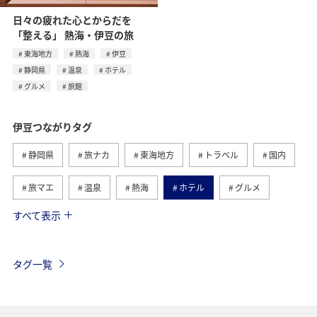
日々の疲れた心とからだを
「整える」 熱海・伊豆の旅
東海地方
熱海
伊豆
静岡県
温泉
ホテル
グルメ
旅館
伊豆つながりタグ
静岡県
旅ナカ
東海地方
トラベル
国内
旅マエ
温泉
熱海
ホテル
グルメ
すべて表示
旅館
アマゴ
春
海
アクティビティ
ANA釣り倶楽部
釣り
タグ一覧