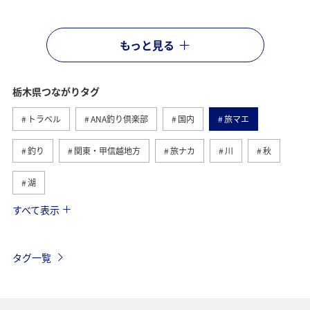
もっと見る
栃木県つながりタグ
トラベル
ANA釣り倶楽部
国内
旅マエ
釣り
関東・甲信越地方
旅ナカ
川
秋
湖
すべて表示
日光
トラウト
夏
グルメ
春
ヤマメ
アユ
旅アト
ANAのふるさと納税
タグ一覧
イワナ
神奈川県
温泉
東海地方
旅館
冬
女子旅
ワカサギ