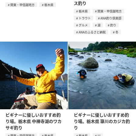
ス釣り
関東・甲信越地方
栃木県
栃木県
関東・甲信越地方
トラウト
ANA釣り倶楽部
グルメ
湖
釣り
ANAのふるさと納税
冬
ビギナーに優しいおすすめ釣
ビギナーに優しいおすすめ釣
り場。栃木県 中禅寺湖のワカ
り場。栃木県 箒川のカジカ釣
サギ釣り
り
関東・甲信越地方
栃木県
栃木県
川