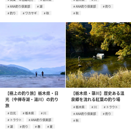
ANA釣り倶楽部
湖
ANA釣り倶楽部
釣り
釣り
ワカサギ
秋
秋
【極上の釣り旅】栃木県・日
【栃木県・箒川】歴史ある温
光（中禅寺湖・湯川）の釣り
泉郷を流れる紅葉の釣り場
旅
栃木県
川
トラウト
日光
栃木県
川
ANA釣り倶楽部
釣り
トラウト
ANA釣り倶楽部
秋
湖
釣り
春
夏