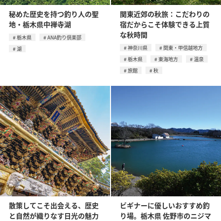
秘めた歴史を持つ釣り人の聖
関東近郊の秋旅：こだわりの
地・栃木県中禅寺湖
宿だからこそ体験できる上質
な秋時間
栃木県
ANA釣り倶楽部
神奈川県
関東・甲信越地方
湖
栃木県
東海地方
温泉
旅館
秋
散策してこそ出会える、歴史
ビギナーに優しいおすすめ釣
と自然が織りなす日光の魅力
り場。栃木県 佐野市のニジマ