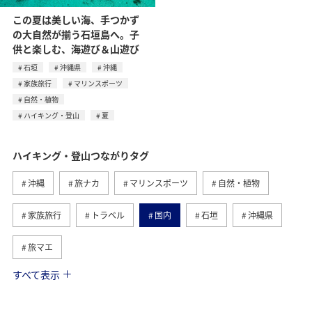
この夏は美しい海、手つかず
の大自然が揃う石垣島へ。子
供と楽しむ、海遊び＆山遊び
石垣
沖縄県
沖縄
家族旅行
マリンスポーツ
自然・植物
ハイキング・登山
夏
ハイキング・登山つながりタグ
沖縄
旅ナカ
マリンスポーツ
自然・植物
家族旅行
トラベル
国内
石垣
沖縄県
旅マエ
すべて表示
夏