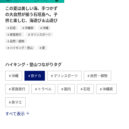
この夏は美しい海、手つかず
の大自然が揃う石垣島へ。子
供と楽しむ、海遊び＆山遊び
石垣
沖縄県
沖縄
家族旅行
マリンスポーツ
自然・植物
ハイキング・登山
夏
ハイキング・登山つながりタグ
沖縄
旅ナカ
マリンスポーツ
自然・植物
家族旅行
トラベル
国内
石垣
沖縄県
旅マエ
すべて表示
夏