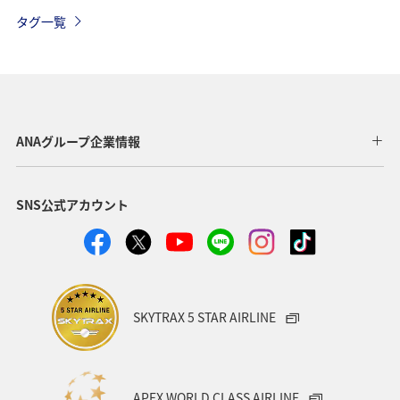
夏
北海道
家族旅行
カップル
長崎県
タグ一覧
東京都
愛知県
自然・植物
奈良県
ツアー
歴史・文化・芸術
女子旅
和歌山県
滋賀県
川
八丈島
沖縄
マダイ
ANAグループ企業情報
海
スズキ
マアジ
アオリイカ
冬
SNS公式アカウント
クロダイ
SKYTRAX 5 STAR AIRLINE
APEX WORLD CLASS AIRLINE