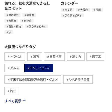
訪れる、秋を大満喫できる紅
カレンダー
葉スポット
八丈島
大阪府
沖縄
関西地方
兵庫県
アクティビティ
大阪府
奈良県
自然・植物
アクティビティ
秋
大阪府つながりタグ
トラベル
国内
関西地方
旅ナカ
旅マエ
グルメ
アクティビティ
年末年始の関西地方の旅行・グルメ
ANA釣り倶楽部
釣り
すべて表示
兵庫県
秋
趣味
空港グルメ
春