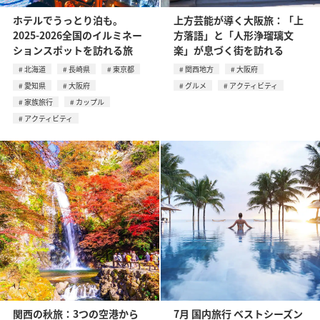
ホテルでうっとり泊も。
上方芸能が導く大阪旅：「上
2025-2026全国のイルミネー
方落語」と「人形浄瑠璃文
ションスポットを訪れる旅
楽」が息づく街を訪れる
北海道
長崎県
東京都
関西地方
大阪府
愛知県
大阪府
グルメ
アクティビティ
家族旅行
カップル
アクティビティ
関西の秋旅：3つの空港から
7月 国内旅行 ベストシーズン