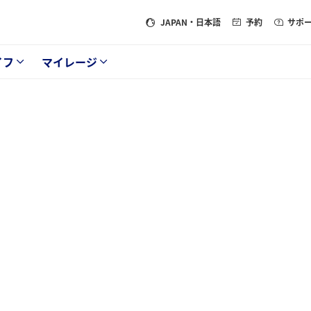
JAPAN
・日本語
予約
サポ
イフ
マイレージ