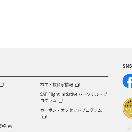
ビティ
山口県
秋
千葉県
三重県
遺産
春
トラウト
湖
夏
リゾー
SN
株主・投資家情報
SAF Flight Initiative パーソナル・プ
ログラム
カーボン・オフセットプログラム
情報