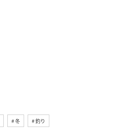
冬
釣り
ライフ
仙台
沖縄