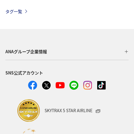
台湾
フィリピン
冬
香港
年末年始
タグ一覧
バンコク
韓国
ヨーロッパ
アメリカ・カナダ・中南米
東アジア
グルメ
インドネシア
釣り
春
秋
ANAグループ企業情報
ANA釣り倶楽部
ベルギー
スイス
フランス
SNS公式アカウント
イタリア
スウェーデン
家族旅行
イギリス
自然・植物
マレーシア
趣味
川
夏
ハワイ
クリスマス
シンガポール
SKYTRAX 5 STAR AIRLINE