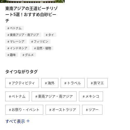
東南アジアの王道ビーチリゾ
ート5選！おすすめ白砂ビー
チ
ベトナム
東南アジア・南アジア
タイ
マレーシア
フィリピン
インドネシア
自然・植物
趣味
グルメ
タイつながりタグ
アクティビティ
海外
トラベル
旅マエ
ベトナム
東南アジア・南アジア
メキシコ
お祭り・イベント
オーストラリア
ツアー
すべて表示
旅ナカ
オーストリア
ドイツ
アメリカ