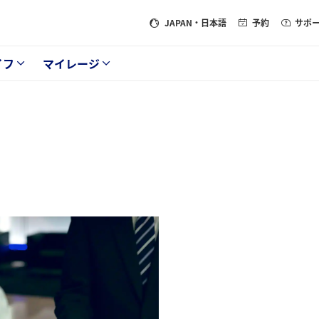
JAPAN
・日本語
予約
サポ
イフ
マイレージ