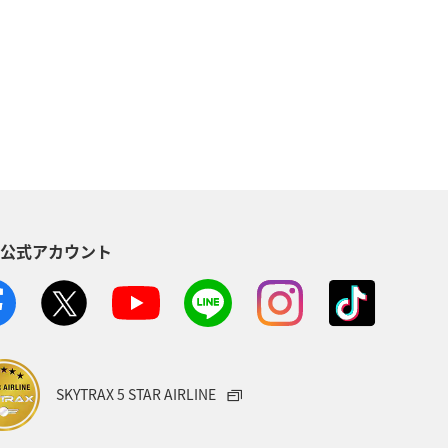
兵庫県
大分県
イシダイ
長崎県
神戸
マアジ
伊豆
愛知県
スズキ
S公式アカウント
SKYTRAX 5 STAR AIRLINE