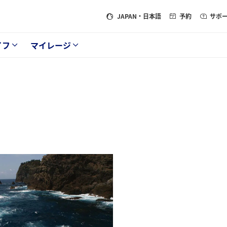
JAPAN
・日本語
予約
サポ
イフ
マイレージ