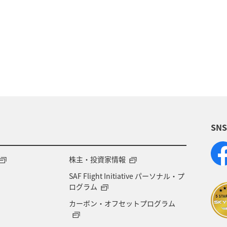
福岡県
旅ナカ
神奈川県
関西地方
静岡県
アクティビティ
三重県
九州地方
オーストラリア
高知県
島根県
アユ
南
SN
株主・投資家情報
SAF Flight Initiative パーソナル・プ
ログラム
カーボン・オフセットプログラム