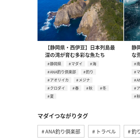
【静岡県・西伊豆】日本列島最
静
深の湾が育む多彩な魚たち
な
静岡県
マダイ
海
ANA釣り倶楽部
釣り
アオリイカ
メジナ
A
クロダイ
春
秋
冬
夏
マダイつながりタグ
ANA釣り倶楽部
トラベル
釣