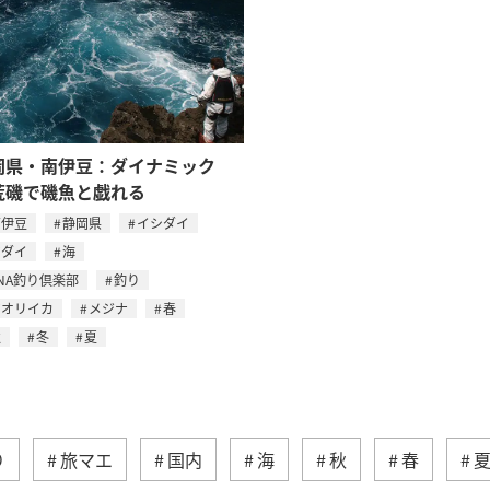
岡県・南伊豆：ダイナミック
荒磯で磯魚と戯れる
南伊豆
静岡県
イシダイ
マダイ
海
NA釣り倶楽部
釣り
アオリイカ
メジナ
春
秋
冬
夏
り
旅マエ
国内
海
秋
春