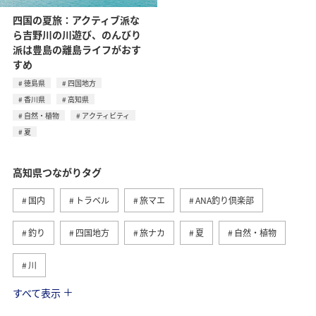
四国の夏旅：アクティブ派な
ら吉野川の川遊び、のんびり
派は豊島の離島ライフがおす
すめ
徳島県
四国地方
香川県
高知県
自然・植物
アクティビティ
夏
高知県つながりタグ
国内
トラベル
旅マエ
ANA釣り倶楽部
釣り
四国地方
旅ナカ
夏
自然・植物
川
すべて表示
海
愛媛県
春
秋
アユ
香川県