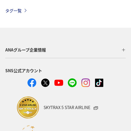
グルメ
北海道
山形県
長崎県
冬
タグ一覧
アマゴ
メジナ
徳島県
アクティビティ
出張グルメ
趣味
宮崎県
九州地方
湖
リゾート
岡山県
埼玉県
広島県
イワナ
ANAグループ企業情報
イシダイ
アオリイカ
マダイ
クロダイ
SNS公式アカウント
SKYTRAX 5 STAR AIRLINE