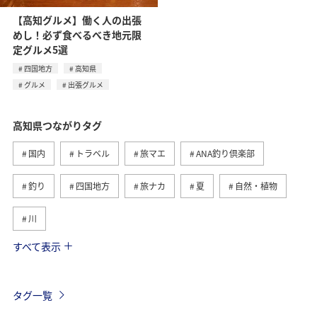
【高知グルメ】働く人の出張
めし！必ず食べるべき地元限
定グルメ5選
四国地方
高知県
グルメ
出張グルメ
高知県つながりタグ
国内
トラベル
旅マエ
ANA釣り倶楽部
釣り
四国地方
旅ナカ
夏
自然・植物
川
すべて表示
海
愛媛県
春
秋
アユ
香川県
グルメ
北海道
山形県
長崎県
冬
タグ一覧
アマゴ
メジナ
徳島県
アクティビティ