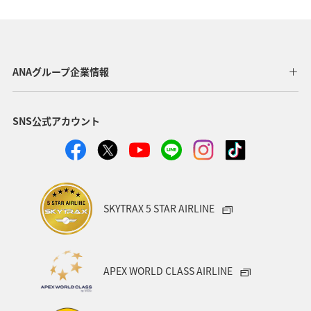
出張グルメ
趣味
宮崎県
九州地方
湖
リゾート
岡山県
埼玉県
広島県
イワナ
ANAグループ企業情報
イシダイ
アオリイカ
マダイ
クロダイ
SNS公式アカウント
SKYTRAX 5 STAR AIRLINE
APEX WORLD CLASS AIRLINE