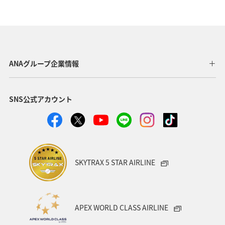
ベルギー
スイス
カナダ
イギリス
ショッピング＆ライフ
ANAショッピング A-style
秋
家族旅行
旅アト
自然・植物
歴史・文化・芸術
ANAグループ企業情報
釣り
春
ANA釣り倶楽部
冬
香港
SNS公式アカウント
オーストラリア
台湾
韓国
ベトナム
飛行機
アメリカ・カナダ・中南米
アプリ
保安検査
趣味
ニューヨーク
バンコク
SKYTRAX 5 STAR AIRLINE
台北
シドニー
ホテル
ANA Mall
ライフ
日常
海
年末年始
タイ
クリスマス
APEX WORLD CLASS AIRLINE
メキシコ