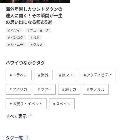
海外年越しカウントダウンの
達人に聞く！その瞬間が一生
の思い出になる都市5選
ハワイ
ニューヨーク
バンコク
台北
シドニー
グルメ
ハワイつながりタグ
トラベル
海外
旅マエ
アクティビティ
アメリカ
ツアー
旅ナカ
ホノルル
お祭り・イベント
スペイン
すべて表示
フランス
グルメ
インドネシア
オーストリア
ドイツ
シンガポール
夏
イタリア
タグ一覧