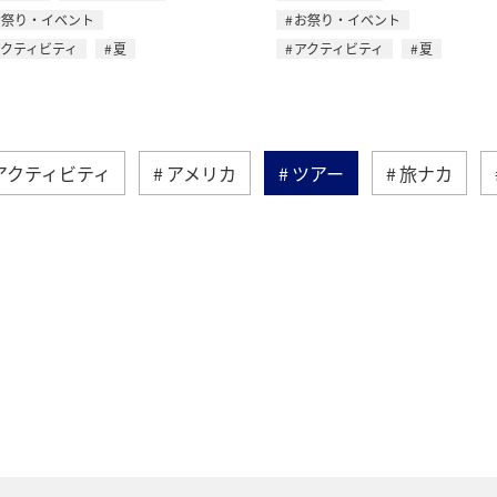
お祭り・イベント
お祭り・イベント
アクティビティ
夏
アクティビティ
夏
アクティビティ
アメリカ
ツアー
旅ナカ
ア
ドイツ
シンガポール
インドネシア
ショッピング＆ライフ
ANAショッピング A-style
釣り
春
ANA釣り倶楽部
冬
香港
リカ・カナダ・中南米
アプリ
保安検査
趣味