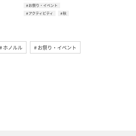
お祭り・イベント
アクティビティ
秋
ホノルル
お祭り・イベント
夏
ベルギー
スイス
秋
家族旅行
旅アト
ベトナム
オーストラリア
ニューヨーク
バンコク