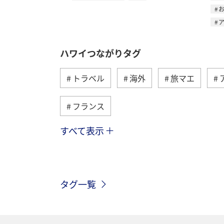
ハワイつながりタグ
トラベル
海外
旅マエ
フランス
すべて表示
スペイン
グルメ
オーストリ
カナダ
イギリス
イタリア
タグ一覧
自然・植物
歴史・文化・芸術
台湾
韓国
飛行機
アメ