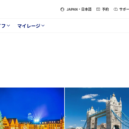
JAPAN
・日本語
予約
サポ
イフ
マイレージ