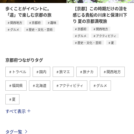
歩くことがイベントに。
【京都】この時期だけの涼を
「道」で楽しむ京都の旅
感じる貴船の川床と保津川下
り 夏の京都満喫旅
関西地方
京都府
趣味
京都府
関西地方
グルメ
歴史・文化・芸術
グルメ
アクティビティ
歴史・文化・芸術
夏
京都府つながりタグ
トラベル
国内
旅マエ
旅ナカ
関西地方
福岡県
北海道
アクティビティ
グルメ
夏
すべて表示
ANA釣り倶楽部
家族旅行
秋田県
秋
歴史・文化・芸術
島根県
釣り
川
春
タグ一覧