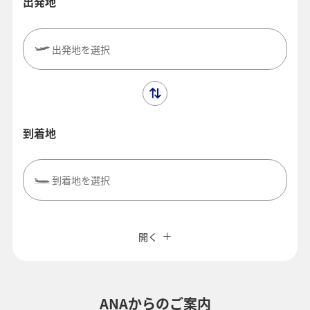
出発地
出発地を選択
到着地
到着地を選択
閉じる
エコノミークラス
往復で異なるクラスで検索
ANAカード優待割引
開く
旅CUBE（航空券予約＋地上経路）
往路出発日および時間帯
よく使う情報を登録する
ANAからのご案内