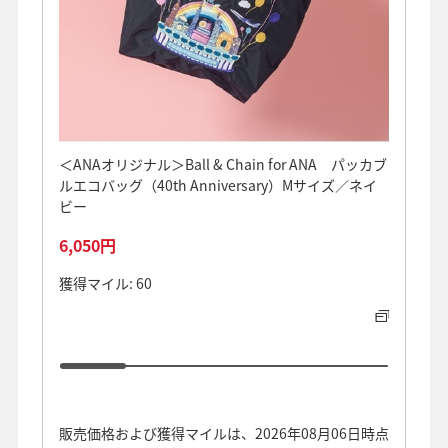
＜ANAオリジナル＞Ball & Chain for ANA パッカブ
＼10
ルエコバッグ（40th Anniversary）Mサイズ／ネイ
アルミ
ビー
オーヤ
6,050円
11,8
獲得マイル: 60
獲得マイ
販売価格および獲得マイルは、2026年08月06日時点