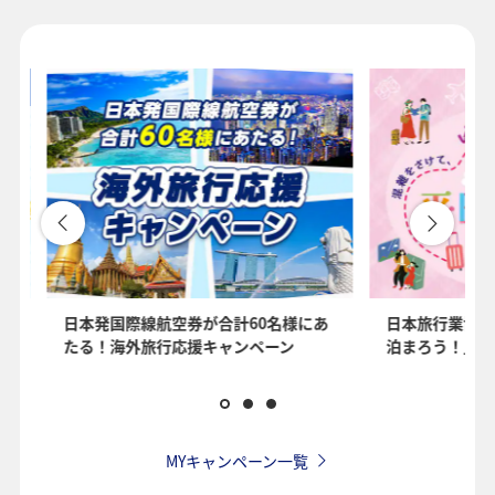
1人
プロモーションコードについて
・表示金額は選択いただいた条件でのもっともおトクな運賃となりま
す。
・表示金額と空席状況は最新ではない場合があります。[検索する]ボタ
ンより最新の空席照会結果をご確認ください。
・「＊」は現在金額が確認できない都市・日付となります。空席照会
結果画面にて最新の情報をご確認ください。
・表示金額には、運賃、
燃油特別付加運賃
、
航空保険特別料金
、その
を
日本発国際線航空券が合計60名様にあ
日本旅行業協会
他の各種税金、料金などが含まれます。発券時に再計算するため、変
たる！海外旅行応援キャンペーン
泊まろう！」国
動する可能性があります。
・複数空港がある都市においては、複数空港の中でのおトクな運賃が
表示される場合があります。
・ANA独自の相互利用可能空港(福岡/北九州/佐賀、広島/岩国)は2026
年5月18日をもちまして終了となります。
MYキャンペーン一覧
検索する