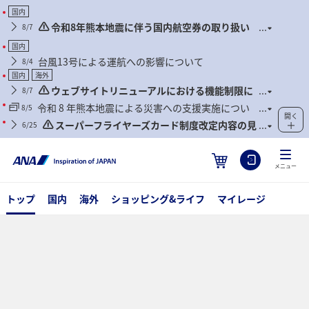
国内
令和8年熊本地震に伴う国内航空券の取り扱い
8/7
について
国内
台風13号による運航への影響について
8/4
国内
海外
ウェブサイトリニューアルにおける機能制限に
8/7
ついて
令和 8 年熊本地震による災害への支援実施につい
8/5
開く
て
スーパーフライヤーズカード制度改定内容の見
6/25
直しに関するご案内
メニュー
トップ
国内
海外
ショッピング&ライフ
マイレージ