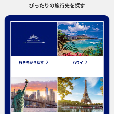
ぴったりの旅行先を探す
プロモーションコードについて
・表示金額は選択いただいた条件でのもっともおトクな運賃となりま
す。
・表示金額と空席状況は最新ではない場合があります。[検索する]ボタ
ンより最新の空席照会結果をご確認ください。
・「＊」は現在金額が確認できない都市・日付となります。空席照会
結果画面にて最新の情報をご確認ください。
・表示金額には、運賃、
燃油特別付加運賃
、
航空保険特別料金
、その
他の各種税金、料金などが含まれます。発券時に再計算するため、変
動する可能性があります。
行き先から探す
ハワイ
・複数空港がある都市においては、複数空港の中でのおトクな運賃が
表示される場合があります。
検索する