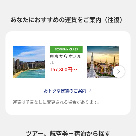
あなたにおすすめの運賃をご案内（往復）
東京
から
ホノル
東京
ル
ク
157,800
円～
144,
おトクな運賃のご案内
運賃は予告なしに変更される場合があります。
ツアー、航空券＋宿泊から探す