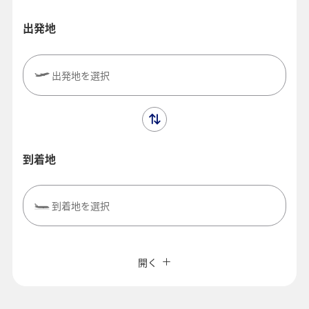
出発地
出発地を選択
到着地
到着地を選択
複数都市で検索
閉じる
エコノミークラス
開く
往復で異なるクラスで検索
価格重視の運賃
ご利用条件