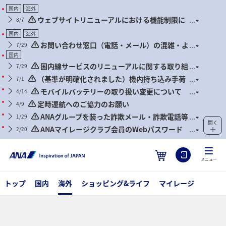
国内
海外
ウェブサイトリニューアルにおける機能制限に
8/7
ついて
国内
海外
お問い合わせ窓口（電話・メール）の混雑・よ
7/29
くあるお問い合わせについて
国内
国内線サービスのリニューアルに関する取り組
7/29
み状況について
（基準が明確化されました）機内持ち込み手荷
7/1
物および身の回り品に関するお願い（2026年7月1日搭乗
モバイルバッテリーの取り扱い変更について
4/14
分より）
（2026年4月24日搭乗分より）
定時運航へのご協力のお願い
4/9
ANAグループを装った詐欺メール・詐欺電話等
1/29
開く
にご注意ください
ANAマイレージクラブ会員のWebパスワード
2/20
管理徹底のお願いとセキュリティ対策推奨のお知らせ
メニュー
トップ
国内
海外
ショッピング&ライフ
マイレージ