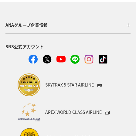
ヨーロッパ
東南アジア・南アジア
ベトナム
オーストラリア
フランス
オーストリア
ANAグループ企業情報
アメリカ・カナダ・中南米
イタリア
SNS公式アカウント
関東・甲信越地方
台湾
東アジア
ドイツ
韓国
海
メキシコ
四国地方
歴史・文化・芸術
タイ
関西地方
SKYTRAX 5 STAR AIRLINE
マイルを貯める
香港
スペイン
シンガポール
世界遺産
カナダ
東京都
福岡県
APEX WORLD CLASS AIRLINE
中国地方
徳島県
宮崎県
ベルギー
スイス
インドネシア
秋田県
スキー・スノボ