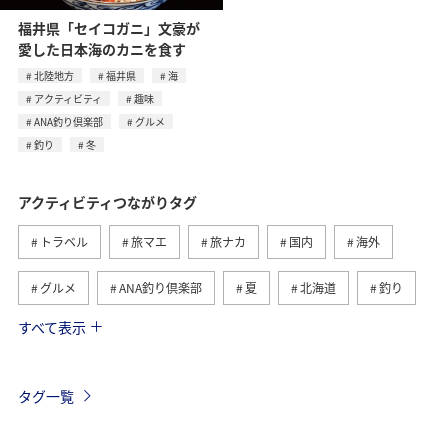
福井県「セイコガニ」文豪が
愛した日本海のカニを食す
北陸地方
福井県
海
アクティビティ
趣味
ANA釣り倶楽部
グルメ
釣り
冬
アクティビティつながりタグ
トラベル
旅マエ
旅ナカ
国内
海外
グルメ
ANA釣り倶楽部
夏
北海道
釣り
すべて表示
アメリカ
自然・植物
趣味
家族旅行
ツアー
春
秋
お祭り・イベント
冬
タグ一覧
沖縄
ハワイ
九州地方
東北地方