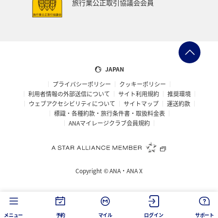
旅行業公正取引協議会会員
大阪府
オセアニア
年末年始
京都府
湖
ANAショッピング A-style
ゴルフ
フィリピン
イギリス
カップル
北陸地方
愛知県
JAPAN
プライバシーポリシー
クッキーポリシー
兵庫県
ワカサギ
大分県
東海地方
利用者情報の外部送信について
サイト利用規約
推奨環境
ウェブアクセシビリティについて
サイトマップ
運送約款
ホテル
静岡県
秋のアクティビティ
ライフ
標識・各種約款・旅行条件書・取扱料金表
ANAマイレージクラブ会員規約
群馬県
鹿児島県
宮城県
ホノルル
石川県
長崎県
シドニー
スウェーデン
Copyright ©
ANA・ANA X
トルコ・アフリカ・中東
島根県
佐賀県
福島県
神奈川県
マリンスポーツ
福井県
川
メニュー
予約
マイル
ログイン
サポート