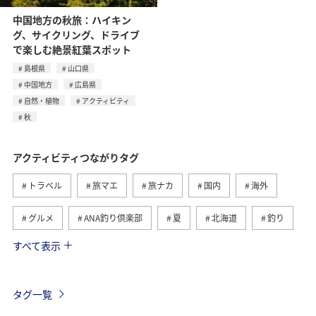
中国地方の秋旅：ハイキン
グ、サイクリング、ドライブ
で楽しむ絶景紅葉スポット
島根県
山口県
中国地方
広島県
自然・植物
アクティビティ
秋
アクティビティつながりタグ
トラベル
旅マエ
旅ナカ
国内
海外
グルメ
ANA釣り倶楽部
夏
北海道
釣り
すべて表示
アメリカ
自然・植物
趣味
家族旅行
ツアー
春
秋
お祭り・イベント
冬
タグ一覧
沖縄
ハワイ
九州地方
東北地方