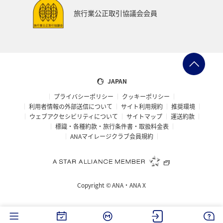
スイス
インドネシア
秋田県
スキー・スノボ
旅行業公正取引協議会会員
大阪府
オセアニア
年末年始
京都府
湖
ANAショッピング A-style
ゴルフ
フィリピン
イギリス
カップル
北陸地方
愛知県
JAPAN
プライバシーポリシー
クッキーポリシー
兵庫県
ワカサギ
大分県
東海地方
利用者情報の外部送信について
サイト利用規約
推奨環境
ウェブアクセシビリティについて
サイトマップ
運送約款
ホテル
静岡県
秋のアクティビティ
ライフ
標識・各種約款・旅行条件書・取扱料金表
ANAマイレージクラブ会員規約
群馬県
鹿児島県
宮城県
ホノルル
石川県
長崎県
シドニー
スウェーデン
Copyright ©
ANA・ANA X
トルコ・アフリカ・中東
島根県
佐賀県
福島県
神奈川県
マリンスポーツ
福井県
川