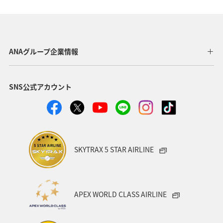
ヨーロッパ
東南アジア・南アジア
ベトナム
オーストラリア
フランス
オーストリア
ANAグループ企業情報
アメリカ・カナダ・中南米
イタリア
SNS公式アカウント
関東・甲信越地方
台湾
東アジア
ドイツ
韓国
海
メキシコ
四国地方
歴史・文化・芸術
タイ
関西地方
SKYTRAX 5 STAR AIRLINE
マイルを貯める
香港
スペイン
シンガポール
世界遺産
カナダ
東京都
福岡県
APEX WORLD CLASS AIRLINE
中国地方
徳島県
宮崎県
ベルギー