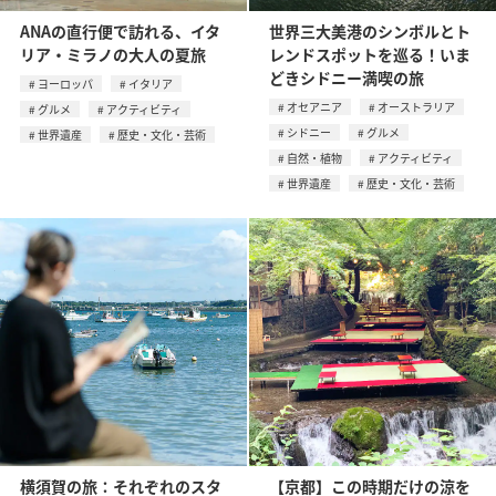
ANAの直行便で訪れる、イタ
世界三大美港のシンボルとト
リア・ミラノの大人の夏旅
レンドスポットを巡る！いま
どきシドニー満喫の旅
ヨーロッパ
イタリア
オセアニア
オーストラリア
グルメ
アクティビティ
シドニー
グルメ
世界遺産
歴史・文化・芸術
自然・植物
アクティビティ
世界遺産
歴史・文化・芸術
横須賀の旅：それぞれのスタ
【京都】この時期だけの涼を