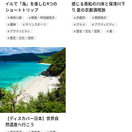
イルで「海」を楽しむ4つの
感じる貴船の川床と保津川下
ショートトリップ
り 夏の京都満喫旅
神奈川県
関東・甲信越地方
京都府
関西地方
趣味
マリンスポーツ
グルメ
アクティビティ
アクティビティ
歴史・文化・芸術
夏
歴史・文化・芸術
【ディスカバー日本】世界自
然遺産へ行こう