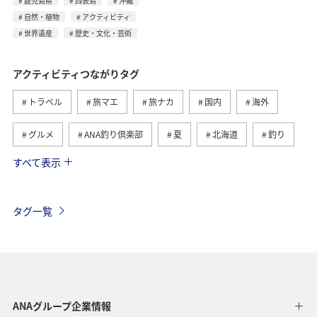
鹿児島県
西表島
沖縄
自然・植物
アクティビティ
世界遺産
歴史・文化・芸術
アクティビティつながりタグ
トラベル
旅マエ
旅ナカ
国内
海外
グルメ
ANA釣り倶楽部
夏
北海道
釣り
すべて表示
アメリカ
自然・植物
趣味
家族旅行
ツアー
春
秋
お祭り・イベント
冬
タグ一覧
沖縄
ハワイ
九州地方
東北地方
ヨーロッパ
東南アジア・南アジア
ベトナム
オーストラリア
フランス
オーストリア
ANAグループ企業情報