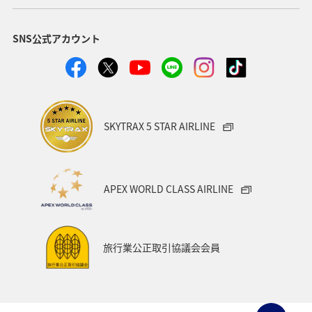
アメリカ・カナダ・中南米
イタリア
SNS公式アカウント
関東・甲信越地方
台湾
東アジア
ドイツ
韓国
海
メキシコ
四国地方
歴史・文化・芸術
タイ
関西地方
SKYTRAX 5 STAR AIRLINE
マイルを貯める
香港
スペイン
シンガポール
世界遺産
カナダ
東京都
福岡県
APEX WORLD CLASS AIRLINE
中国地方
徳島県
宮崎県
ベルギー
スイス
インドネシア
秋田県
スキー・スノボ
旅行業公正取引協議会会員
大阪府
オセアニア
年末年始
京都府
湖
ANAショッピング A-style
ゴルフ
フィリピン