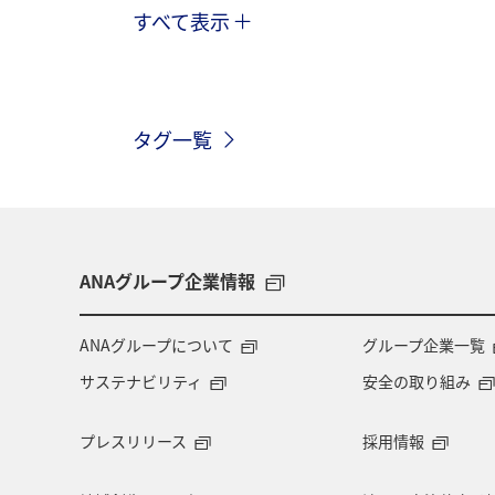
すべて表示
アメリカ
自然・植物
趣味
九州地方
東北地方
ヨーロッ
タグ一覧
アメリカ・カナダ・中南米
イタリ
四国地方
歴史・文化・芸術
世界遺産
カナダ
東京都
ANAグループ企業情報
秋田県
スキー・スノボ
大阪
ANAグループについて
グループ企業一覧
サステナビリティ
安全の取り組み
フィリピン
イギリス
カップ
プレスリリース
採用情報
静岡県
秋のアクティビティ