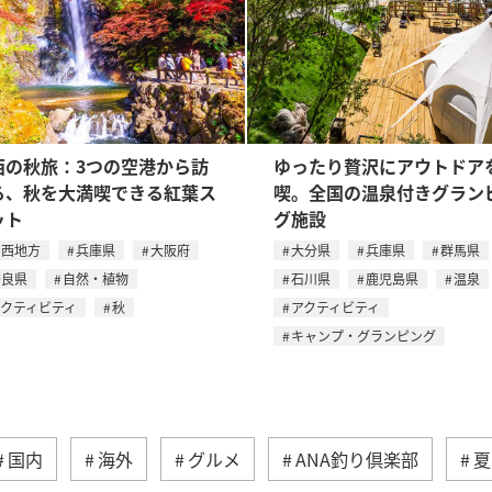
西の秋旅：3つの空港から訪
ゆったり贅沢にアウトドア
る、秋を大満喫できる紅葉ス
喫。全国の温泉付きグラン
ット
グ施設
関西地方
兵庫県
大阪府
大分県
兵庫県
群馬県
奈良県
自然・植物
石川県
鹿児島県
温泉
アクティビティ
秋
アクティビティ
キャンプ・グランピング
国内
海外
グルメ
ANA釣り倶楽部
夏