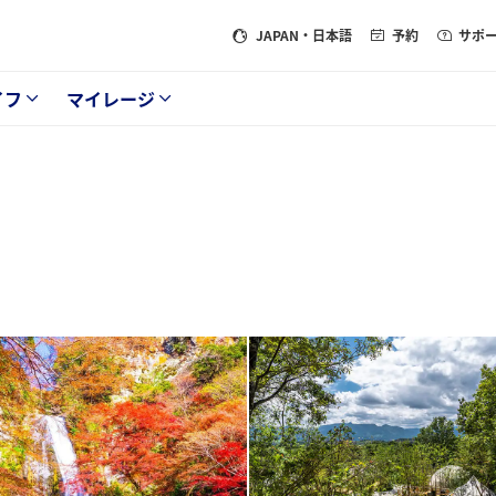
JAPAN
・日本語
予約
サポ
イフ
マイレージ