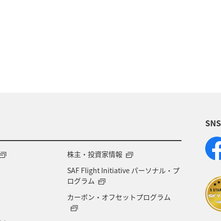
家族旅行
ツアー
春
秋
お祭り・イ
パ
東南アジア・南アジア
ベトナム
オースト
ア
関東・甲信越地方
台湾
東アジア
ド
タイ
関西地方
マイルを貯める
香港
ス
SN
福岡県
中国地方
徳島県
宮崎県
ベル
府
オセアニア
年末年始
京都府
湖
株主・投資家情報
SAF Flight Initiative パーソナル・プ
ル
北陸地方
愛知県
兵庫県
ワカサギ
ログラム
カーボン・オフセットプログラム
ライフ
群馬県
鹿児島県
宮城県
ホノル