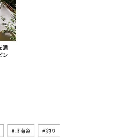
を満
ピン
北海道
釣り