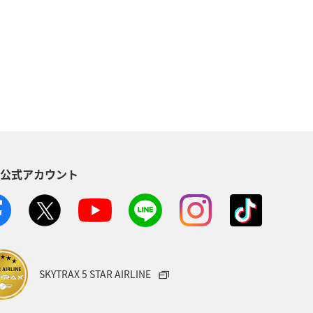
ベント
冬
沖縄
ハワイ
ラリア
フランス
オーストリア
イツ
韓国
海
メキシコ
ペイン
シンガポール
S公式アカウント
ギー
スイス
インドネシア
ANAショッピング A-style
ゴルフ
大分県
東海地方
ホテル
SKYTRAX 5 STAR AIRLINE
ル
石川県
長崎県