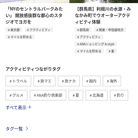
「NYのセントラルパークみた
【群馬県】利根川の水源・み
い」 開放感抜群な都心のスタ
なかみ町でウオーターアクテ
ジオでヨガを
ィビティ体験
東京都
アクティビティ
群馬県
関東・甲信越地方
マイルを貯める
アクティビティ
ANAショッピング A-style
マイルを貯める
夏
アクティビティつながりタグ
トラベル
旅マエ
旅ナカ
国内
海外
グルメ
ANA釣り倶楽部
夏
北海道
釣り
すべて表示
アメリカ
自然・植物
趣味
家族旅行
ツアー
春
秋
お祭り・イベント
冬
タグ一覧
沖縄
ハワイ
九州地方
東北地方