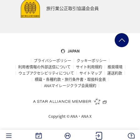
スイス
インドネシア
秋田県
スキー・スノボ
旅行業公正取引協議会会員
大阪府
オセアニア
年末年始
京都府
湖
ANAショッピング A-style
ゴルフ
イギリス
フィリピン
カップル
北陸地方
愛知県
JAPAN
プライバシーポリシー
クッキーポリシー
兵庫県
ワカサギ
大分県
東海地方
利用者情報の外部送信について
サイト利用規約
推奨環境
ウェブアクセシビリティについて
サイトマップ
運送約款
ホテル
静岡県
秋のアクティビティ
ライフ
標識・各種約款・旅行条件書・取扱料金表
ANAマイレージクラブ会員規約
群馬県
鹿児島県
宮城県
ホノルル
石川県
長崎県
シドニー
スウェーデン
Copyright ©
ANA・ANA X
トルコ・アフリカ・中東
島根県
佐賀県
福島県
神奈川県
マリンスポーツ
福井県
川