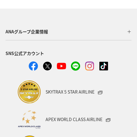
ヨーロッパ
東南アジア・南アジア
ベトナム
オーストラリア
フランス
オーストリア
ANAグループ企業情報
アメリカ・カナダ・中南米
イタリア
SNS公式アカウント
関東・甲信越地方
台湾
東アジア
ドイツ
韓国
海
メキシコ
四国地方
歴史・文化・芸術
タイ
関西地方
SKYTRAX 5 STAR AIRLINE
マイルを貯める
香港
シンガポール
スペイン
世界遺産
カナダ
東京都
福岡県
APEX WORLD CLASS AIRLINE
中国地方
徳島県
宮崎県
ベルギー