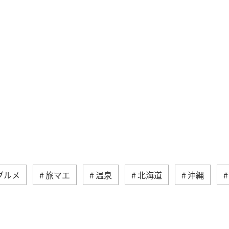
グルメ
旅マエ
温泉
北海道
沖縄
ション
アクティビティ
秋
山形県
夏