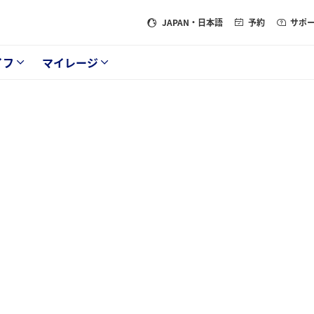
JAPAN
・日本語
予約
サポ
イフ
マイレージ