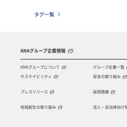
マイルを使う
ハワイ
海外
タグ一覧
神奈川県
大分県
ANAのふる
ワーケーション（家族）
一人旅
伊豆
鹿児島県
札幌
香
ANAグループ企業情報
兵庫県
歴史・文化・芸術
夜
ANAグループについて
グループ企業一覧
サステナビリティ
安全の取り組み
知床
ANAの取り組み（サステナブ
プレスリリース
採用情報
プレミアムメンバー限定（ラウンジ除く）
地域創生の取り組み
法人・自治体向け