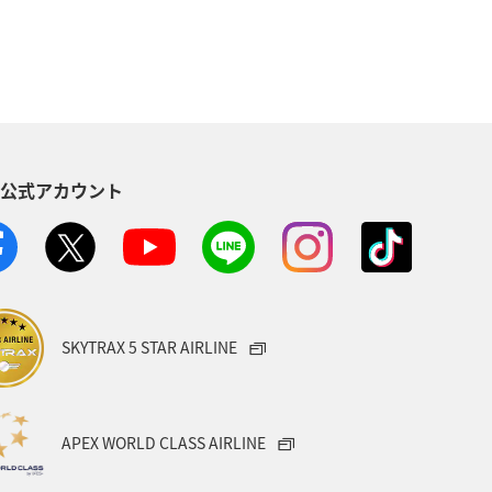
ANA CA's Note
紅葉
四国地方
県
熊本県
ノルル
東海地方
熱海
S公式アカウント
関西地方
ANAグルメマイル
ー・スノボ
愛媛県
群馬県
イフ
レンタカー
日常
SKYTRAX 5 STAR AIRLINE
APEX WORLD CLASS AIRLINE