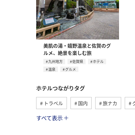
美肌の湯・嬉野温泉と佐賀のグ
ルメ、絶景を楽しむ旅
九州地方
佐賀県
ホテル
温泉
グルメ
ホテルつながりタグ
トラベル
国内
旅ナカ
すべて表示
九州地方
東北地方
ワーケー