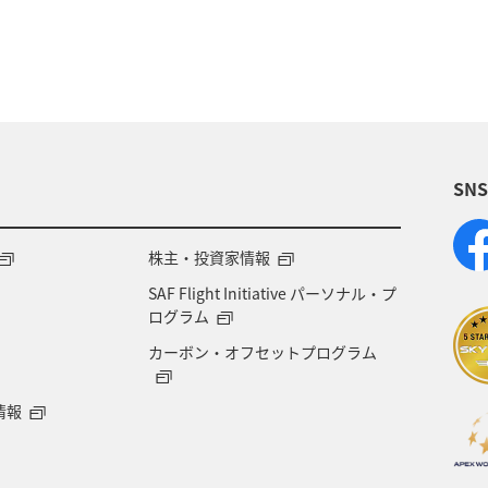
静岡県
旅館
趣味
マイルを貯める
さと納税
ツアー
ANAマイレージクラブ
岩手
ワーケーション（単身）
宮崎県
旭川
ホ
SN
川県
箱根
佐賀県
沖縄県
電車
景
横浜
マイルの教室
自然・植物
スキ
株主・投資家情報
SAF Flight Initiative パーソナル・プ
ル、社会貢献）
予約
プレミアムメンバー
ラ
ログラム
カーボン・オフセットプログラム
情報