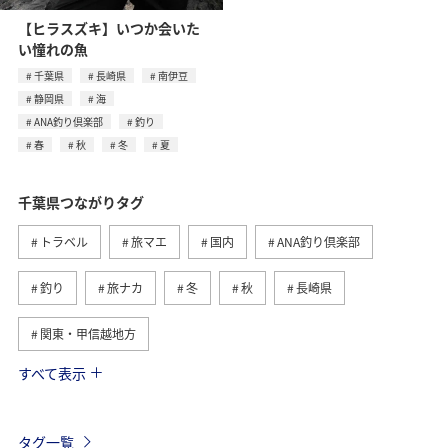
【ヒラスズキ】いつか会いた
い憧れの魚
千葉県
長崎県
南伊豆
静岡県
海
ANA釣り倶楽部
釣り
春
秋
冬
夏
千葉県つながりタグ
トラベル
旅マエ
国内
ANA釣り倶楽部
釣り
旅ナカ
冬
秋
長崎県
関東・甲信越地方
すべて表示
海
北海道
ホテル
静岡県
春
夏
グルメ
福岡県
ライフ
東京都
茨城県
タグ一覧