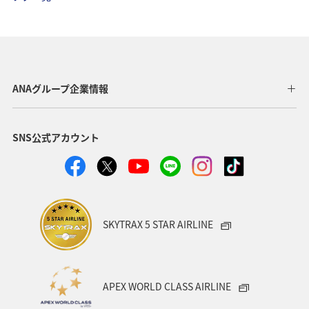
温泉
神奈川県
南伊豆
山口県
ショッピング＆ライフ
香川県
沖縄県
秋田県
三重県
札幌
お祭り・イベント
兵庫県
ANAグループ企業情報
広島県
神戸
新潟県
秋のアクティビティ
SNS公式アカウント
キャンプ・グランピング
群馬県
ワカサギ
湖
川
SKYTRAX 5 STAR AIRLINE
APEX WORLD CLASS AIRLINE