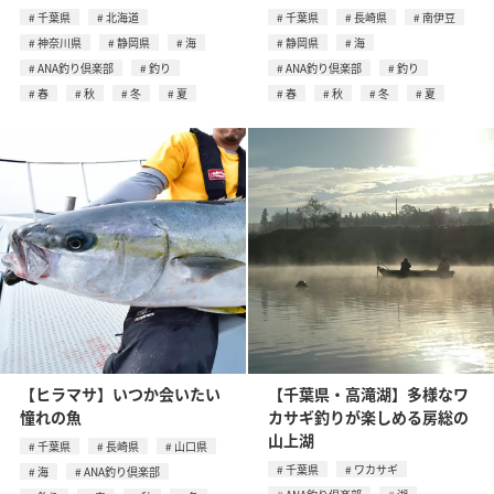
千葉県
北海道
千葉県
長崎県
南伊豆
神奈川県
静岡県
海
静岡県
海
ANA釣り倶楽部
釣り
ANA釣り倶楽部
釣り
春
秋
冬
夏
春
秋
冬
夏
【ヒラマサ】いつか会いたい
【千葉県・高滝湖】多様なワ
憧れの魚
カサギ釣りが楽しめる房総の
山上湖
千葉県
長崎県
山口県
千葉県
ワカサギ
海
ANA釣り倶楽部