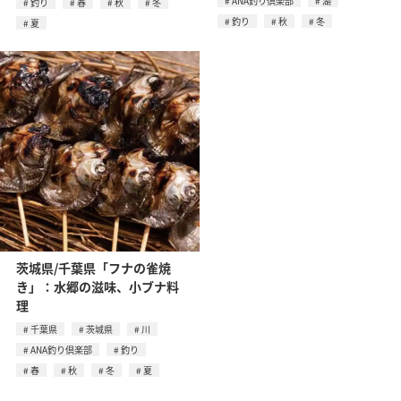
ANA釣り倶楽部
湖
釣り
春
秋
冬
釣り
秋
冬
夏
茨城県/千葉県「フナの雀焼
き」：水郷の滋味、小ブナ料
理
千葉県
茨城県
川
ANA釣り倶楽部
釣り
春
秋
冬
夏