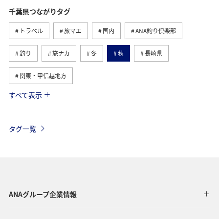
千葉県つながりタグ
トラベル
旅マエ
国内
ANA釣り倶楽部
釣り
旅ナカ
冬
秋
長崎県
関東・甲信越地方
すべて表示
海
北海道
ホテル
静岡県
春
夏
グルメ
福岡県
ライフ
東京都
茨城県
タグ一覧
温泉
神奈川県
南伊豆
山口県
ショッピング＆ライフ
香川県
沖縄県
秋田県
三重県
札幌
お祭り・イベント
兵庫県
ANAグループ企業情報
広島県
神戸
新潟県
秋のアクティビティ