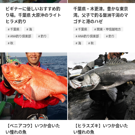
ビギナーに優しいおすすめ釣
千葉県・木更津。豊かな東京
り場。千葉県 大原沖のライト
湾。父子で釣る盤洲干潟のマ
ヒラメ釣り
ゴチと港のハゼ
千葉県
海
千葉県
関東・甲信越地方
ANA釣り倶楽部
釣り
ANA釣り倶楽部
釣り
秋
海
秋
【ベニアコウ】いつか会いた
【ヒラスズキ】いつか会いた
い憧れの魚
い憧れの魚