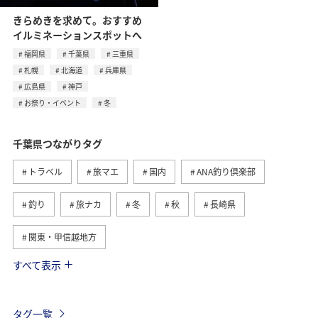
きらめきを求めて。おすすめ
イルミネーションスポットへ
福岡県
千葉県
三重県
札幌
北海道
兵庫県
広島県
神戸
お祭り・イベント
冬
千葉県つながりタグ
トラベル
旅マエ
国内
ANA釣り倶楽部
釣り
旅ナカ
冬
秋
長崎県
関東・甲信越地方
すべて表示
海
北海道
ホテル
静岡県
春
夏
グルメ
福岡県
ライフ
東京都
茨城県
タグ一覧