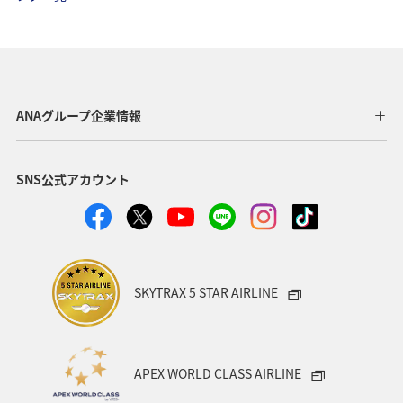
温泉
神奈川県
南伊豆
山口県
ショッピング＆ライフ
香川県
沖縄県
秋田県
三重県
札幌
お祭り・イベント
兵庫県
ANAグループ企業情報
広島県
神戸
新潟県
秋のアクティビティ
SNS公式アカウント
キャンプ・グランピング
群馬県
ワカサギ
湖
川
SKYTRAX 5 STAR AIRLINE
APEX WORLD CLASS AIRLINE