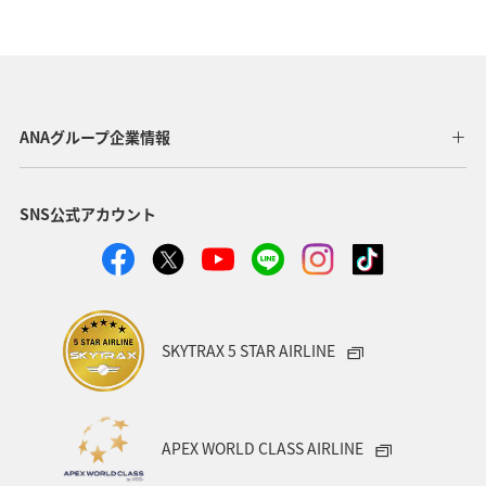
温泉
神奈川県
南伊豆
山口県
ショッピング＆ライフ
香川県
沖縄県
秋田県
三重県
札幌
お祭り・イベント
兵庫県
ANAグループ企業情報
広島県
神戸
新潟県
秋のアクティビティ
SNS公式アカウント
キャンプ・グランピング
群馬県
ワカサギ
湖
川
SKYTRAX 5 STAR AIRLINE
APEX WORLD CLASS AIRLINE