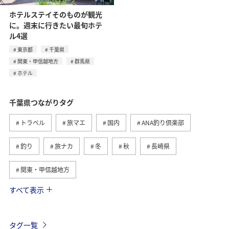
ホテルステイそのものが観光
に。週末に行きたい最旬ホテ
ル4選
東京都
千葉県
関東・甲信越地方
群馬県
ホテル
千葉県つながりタグ
トラベル
旅マエ
国内
ANA釣り倶楽部
釣り
旅ナカ
冬
秋
長崎県
関東・甲信越地方
すべて表示
海
北海道
ホテル
静岡県
春
夏
グルメ
福岡県
ライフ
東京都
茨城県
タグ一覧