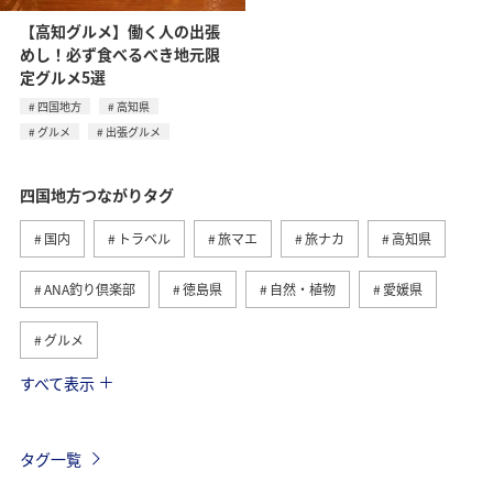
【高知グルメ】働く人の出張
めし！必ず食べるべき地元限
定グルメ5選
四国地方
高知県
グルメ
出張グルメ
四国地方つながりタグ
国内
トラベル
旅マエ
旅ナカ
高知県
ANA釣り倶楽部
徳島県
自然・植物
愛媛県
グルメ
すべて表示
趣味
川
アクティビティ
夏
香川県
九州地方
ワーケーション
歴史・文化・芸術
タグ一覧
家族旅行
釣り
中国地方
北陸地方