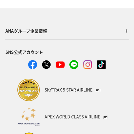
関東・甲信越地方
北海道
海
秋
ホテル
関西地方
東海地方
直島
ANAグループ企業情報
ワーケーション（家族）
温泉
一人旅
SNS公式アカウント
ワーケーション（単身）
東北地方
春
メジナ
冬
マリンスポーツ
アユ
札幌
紅葉
神奈川県
箱根
出張グルメ
大分県
SKYTRAX 5 STAR AIRLINE
和歌山県
静岡県
沖縄
宮崎県
湖
APEX WORLD CLASS AIRLINE