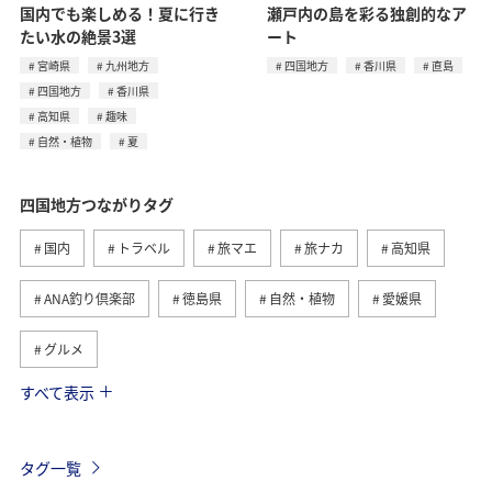
国内でも楽しめる！夏に行き
瀬戸内の島を彩る独創的なア
たい水の絶景3選
ート
宮崎県
九州地方
四国地方
香川県
直島
四国地方
香川県
高知県
趣味
自然・植物
夏
四国地方つながりタグ
国内
トラベル
旅マエ
旅ナカ
高知県
ANA釣り倶楽部
徳島県
自然・植物
愛媛県
グルメ
すべて表示
趣味
川
アクティビティ
夏
香川県
九州地方
ワーケーション
歴史・文化・芸術
タグ一覧