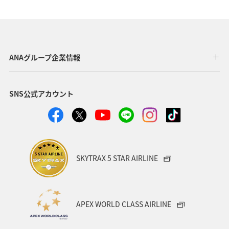
家族旅行
釣り
中国地方
北陸地方
関東・甲信越地方
北海道
海
秋
ホテル
関西地方
東海地方
直島
ANAグループ企業情報
ワーケーション（家族）
温泉
一人旅
SNS公式アカウント
ワーケーション（単身）
東北地方
春
メジナ
冬
マリンスポーツ
アユ
札幌
紅葉
神奈川県
箱根
出張グルメ
大分県
SKYTRAX 5 STAR AIRLINE
和歌山県
静岡県
沖縄
宮崎県
湖
APEX WORLD CLASS AIRLINE