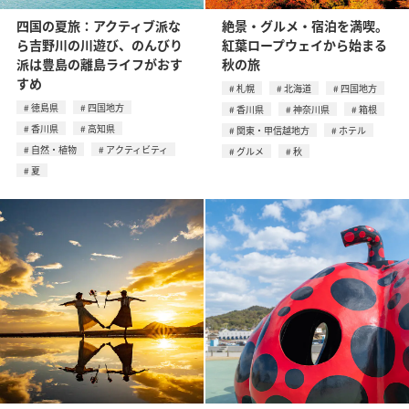
四国の夏旅：アクティブ派な
絶景・グルメ・宿泊を満喫。
ら吉野川の川遊び、のんびり
紅葉ロープウェイから始まる
派は豊島の離島ライフがおす
秋の旅
すめ
札幌
北海道
四国地方
徳島県
四国地方
香川県
神奈川県
箱根
香川県
高知県
関東・甲信越地方
ホテル
自然・植物
アクティビティ
グルメ
秋
夏