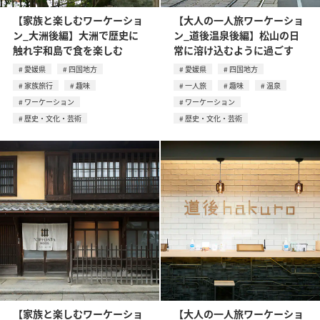
【家族と楽しむワーケーショ
【大人の一人旅ワーケーショ
ン_大洲後編】大洲で歴史に
ン_道後温泉後編】松山の日
触れ宇和島で食を楽しむ
常に溶け込むように過ごす
愛媛県
四国地方
愛媛県
四国地方
家族旅行
趣味
一人旅
趣味
温泉
ワーケーション
ワーケーション
歴史・文化・芸術
歴史・文化・芸術
【家族と楽しむワーケーショ
【大人の一人旅ワーケーショ