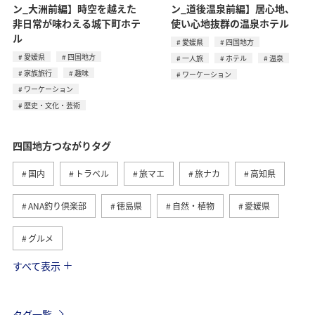
ン_大洲前編】時空を越えた
ン_道後温泉前編】居心地、
非日常が味わえる城下町ホテ
使い心地抜群の温泉ホテル
ル
愛媛県
四国地方
愛媛県
四国地方
一人旅
ホテル
温泉
家族旅行
趣味
ワーケーション
ワーケーション
歴史・文化・芸術
四国地方つながりタグ
国内
トラベル
旅マエ
旅ナカ
高知県
ANA釣り倶楽部
徳島県
自然・植物
愛媛県
グルメ
すべて表示
趣味
川
アクティビティ
夏
香川県
九州地方
ワーケーション
歴史・文化・芸術
タグ一覧