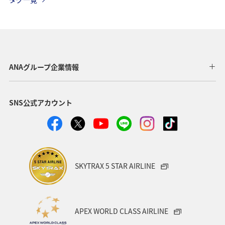
家族旅行
釣り
中国地方
北陸地方
関東・甲信越地方
北海道
海
秋
ホテル
関西地方
東海地方
直島
ANAグループ企業情報
ワーケーション（家族）
温泉
一人旅
SNS公式アカウント
ワーケーション（単身）
東北地方
春
メジナ
冬
マリンスポーツ
アユ
札幌
紅葉
神奈川県
箱根
出張グルメ
大分県
SKYTRAX 5 STAR AIRLINE
和歌山県
静岡県
沖縄
宮崎県
湖
APEX WORLD CLASS AIRLINE