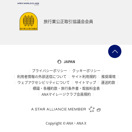
ANAのサービス
東海地方
旅館
マリンスポーツ
飛行機
空港グルメ
札幌
香川県
紅葉
旅行業公正取引協議会会員
箱根
秋のアクティビティ
キャンプ・グランピング
散歩
日常生活でマイルを貯める（外出先でためる）
レンタカー
サイクリング
横浜
JAPAN
プライバシーポリシー
クッキーポリシー
ANAショッピング A-style
ゴールデンウィーク
冬
利用者情報の外部送信について
サイト利用規約
推奨環境
ウェブアクセシビリティについて
サイトマップ
運送約款
世界遺産
日本の歴史・文化・芸術
帰省
標識・各種約款・旅行条件書・取扱料金表
ANAマイレージクラブ会員規約
ANAグルメマイル
AMC会員専用サービス
女子旅
ワカサギ
ANAの取り組み（サステナブル、社会貢献）
Copyright ©
ANA・ANA X