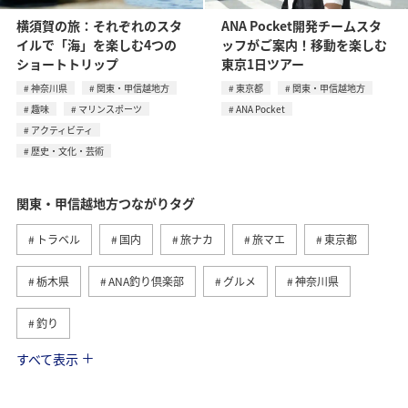
横須賀の旅：それぞれのスタ
ANA Pocket開発チームスタ
イルで「海」を楽しむ4つの
ッフがご案内！移動を楽しむ
ショートトリップ
東京1日ツアー
神奈川県
関東・甲信越地方
東京都
関東・甲信越地方
趣味
マリンスポーツ
ANA Pocket
アクティビティ
歴史・文化・芸術
関東・甲信越地方つながりタグ
トラベル
国内
旅ナカ
旅マエ
東京都
栃木県
ANA釣り倶楽部
グルメ
神奈川県
釣り
すべて表示
秋
ホテル
群馬県
マイルを貯める
千葉県
春
アクティビティ
趣味