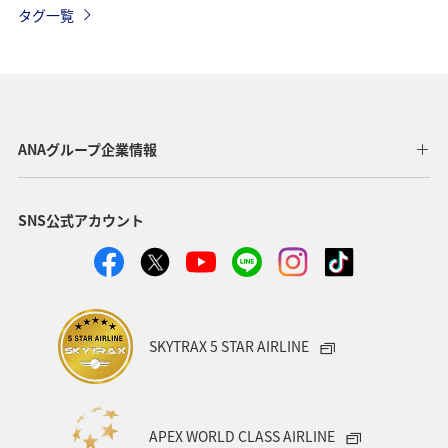
タグ一覧
歴史・文化・芸術
ANA CA's Note
茨城県
温泉
旅アト
川
埼玉県
ANAのふるさと納税
山梨県
湖
ANAマイレージクラブ
北海道
ANAグループ企業情報
四国地方
日常
日光
ANA Pocket
SNS公式アカウント
自然・植物
新潟県
ライフ
夜景
夏
トラウト
海
北陸地方
東北地方
家族旅行
スーパーフライヤーズ
プレミアムメンバー
SKYTRAX 5 STAR AIRLINE
ダイヤモンドサービス
プラチナサービス
ブロンズサービス
ラウンジ
海外
APEX WORLD CLASS AIRLINE