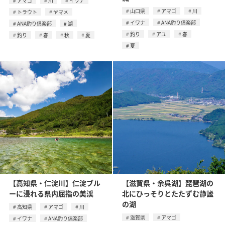
アマゴ
川
イワナ
山口県
アマゴ
川
トラウト
ヤマメ
イワナ
ANA釣り倶楽部
ANA釣り倶楽部
湖
釣り
アユ
春
釣り
春
秋
夏
夏
【高知県・仁淀川】仁淀ブル
【滋賀県・余呉湖】琵琶湖の
ーに浸れる県内屈指の美渓
北にひっそりとたたずむ静謐
の湖
高知県
アマゴ
川
滋賀県
アマゴ
イワナ
ANA釣り倶楽部