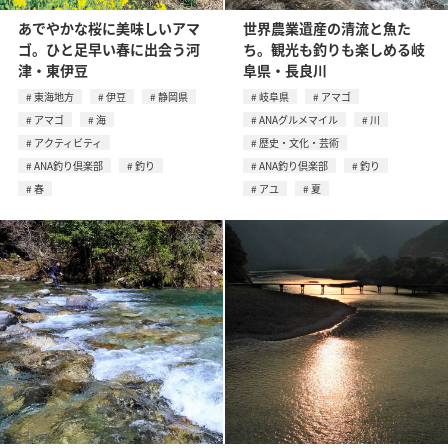
あでやかな桜に美味しいアマ
世界農業遺産の清流と魚た
ゴ。ひと足早い春に出会う河
ち。観光も釣りも楽しめる岐
津・東伊豆
阜県・長良川
東海地方
伊豆
静岡県
岐阜県
アマゴ
アマゴ
海
ANAグルメマイル
川
アクティビティ
歴史・文化・芸術
ANA釣り倶楽部
釣り
ANA釣り倶楽部
釣り
春
アユ
夏