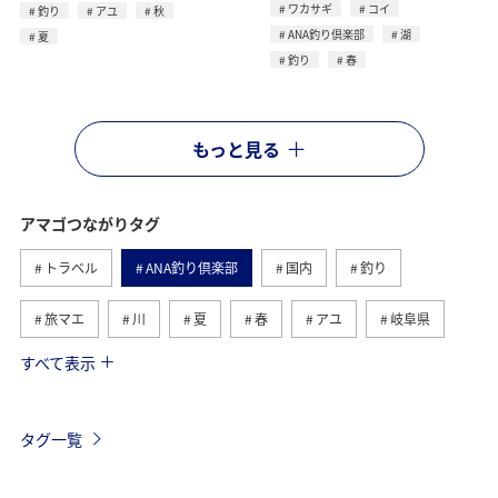
ワカサギ
コイ
釣り
アユ
秋
ANA釣り倶楽部
湖
夏
釣り
春
もっと見る
アマゴつながりタグ
トラベル
ANA釣り倶楽部
国内
釣り
旅マエ
川
夏
春
アユ
岐阜県
すべて表示
和歌山県
イワナ
静岡県
高知県
旅ナカ
ANAグルメマイル
歴史・文化・芸術
秋
ヤマメ
タグ一覧
湖
山口県
滋賀県
長野県
海