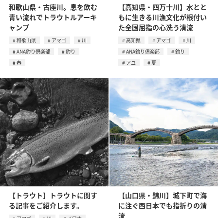
和歌山県・古座川。息を飲む
【高知県・四万十川】水とと
青い流れでトラウトルアーキ
もに生きる川漁文化が根付い
ャンプ
た全国屈指の心洗う清流
和歌山県
アマゴ
川
高知県
アマゴ
川
ANA釣り倶楽部
釣り
ANA釣り倶楽部
釣り
春
アユ
夏
【トラウト】トラウトに関す
【山口県・錦川】城下町で海
る記事をご紹介します。
に注ぐ西日本でも指折りの清
流