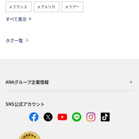
フランス
アメリカ
ツアー
すべて表示
旅ナカ
イギリス
ハワイ
ベルギー
スイス
タイ
シンガポール
カナダ
タグ一覧
スペイン
インドネシア
ベトナム
メキシコ
オーストラリア
台湾
グルメ
夏
年末年始
東南アジア・南アジア
ANAグループ企業情報
アメリカ・カナダ・中南米
東アジア
韓国
SNS公式アカウント
歴史・文化・芸術
香港
秋
イタリア
スウェーデン
ミュンヘン
クリスマス
冬