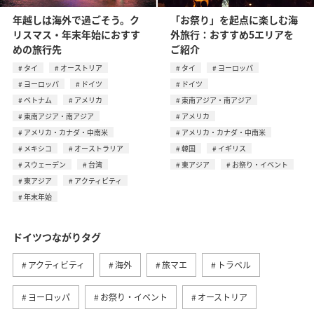
年越しは海外で過ごそう。ク
「お祭り」を起点に楽しむ海
リスマス・年末年始におすす
外旅行：おすすめ5エリアを
めの旅行先
ご紹介
タイ
オーストリア
タイ
ヨーロッパ
ヨーロッパ
ドイツ
ドイツ
ベトナム
アメリカ
東南アジア・南アジア
東南アジア・南アジア
アメリカ
アメリカ・カナダ・中南米
アメリカ・カナダ・中南米
メキシコ
オーストラリア
韓国
イギリス
スウェーデン
台湾
東アジア
お祭り・イベント
東アジア
アクティビティ
年末年始
ドイツつながりタグ
アクティビティ
海外
旅マエ
トラベル
ヨーロッパ
お祭り・イベント
オーストリア