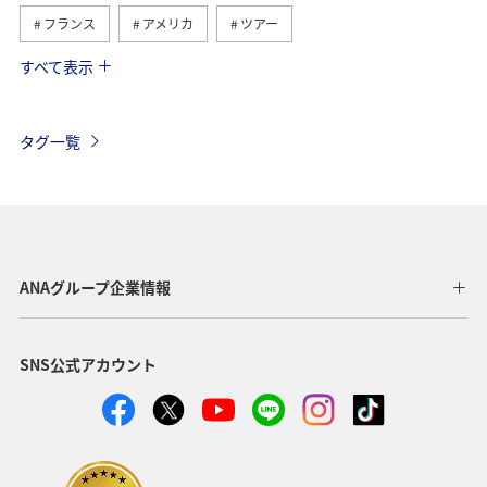
フランス
アメリカ
ツアー
すべて表示
旅ナカ
イギリス
ベルギー
スイス
ハワイ
タイ
シンガポール
カナダ
タグ一覧
スペイン
インドネシア
ベトナム
メキシコ
オーストラリア
台湾
グルメ
夏
年末年始
東南アジア・南アジア
ANAグループ企業情報
アメリカ・カナダ・中南米
東アジア
韓国
SNS公式アカウント
歴史・文化・芸術
香港
秋
イタリア
スウェーデン
ミュンヘン
クリスマス
冬