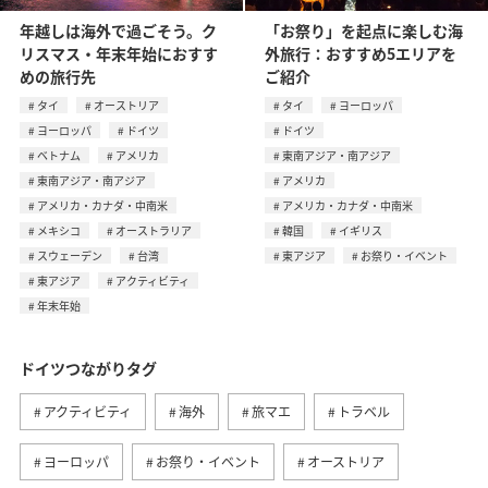
年越しは海外で過ごそう。ク
「お祭り」を起点に楽しむ海
リスマス・年末年始におすす
外旅行：おすすめ5エリアを
めの旅行先
ご紹介
タイ
オーストリア
タイ
ヨーロッパ
ヨーロッパ
ドイツ
ドイツ
ベトナム
アメリカ
東南アジア・南アジア
東南アジア・南アジア
アメリカ
アメリカ・カナダ・中南米
アメリカ・カナダ・中南米
メキシコ
オーストラリア
韓国
イギリス
スウェーデン
台湾
東アジア
お祭り・イベント
東アジア
アクティビティ
年末年始
ドイツつながりタグ
アクティビティ
海外
旅マエ
トラベル
ヨーロッパ
お祭り・イベント
オーストリア