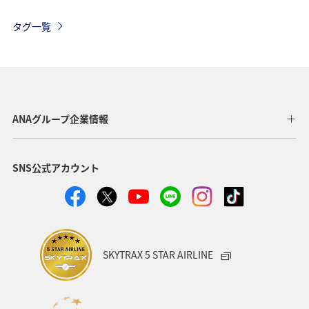
ハワイ
海外
歴史・文化・芸術
四国地方
タグ一覧
春
自然・植物
秋田県
カップル
スキー・スノボ
ホテル
ホノルル
福岡県
京都府
冬
東京都
宮城県
中国地方
ANAグループ企業情報
タイ
アメリカ
沖縄県
温泉
九州地方
SNS公式アカウント
熊本県
愛媛県
関東・甲信越地方
神奈川県
長崎県
愛知県
大阪府
兵庫県
秋
お祭り・イベント
青森県
東南アジア・南アジア
SKYTRAX 5 STAR AIRLINE
バンコク
山形県
新潟県
一人旅
飛行機
アメリカ・カナダ・中南米
ニューヨーク