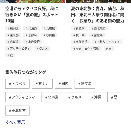
空港からアクセス良好。秋に
夏の東北旅：青森、仙台、秋
行きたい「食の旅」スポット
田、東北三大祭り関係者に聞
10選
く「お祭り」のある街の魅力
福岡県
北海道
兵庫県
青森県
東北地方
東京都
京都府
秋田県
秋田県
宮城県
宮城県
家族旅行
家族旅行
お祭り・イベント
アクティビティ
グルメ
歴史・文化・芸術
夏
秋
家族旅行つながりタグ
トラベル
旅ナカ
国内
旅マエ
アクティビティ
北海道
グルメ
沖縄
夏
東北地方
すべて表示
趣味
ワーケーション
ワーケーション（家族）