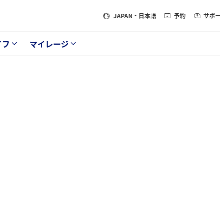
JAPAN
・日本語
予約
サポ
イフ
マイレージ