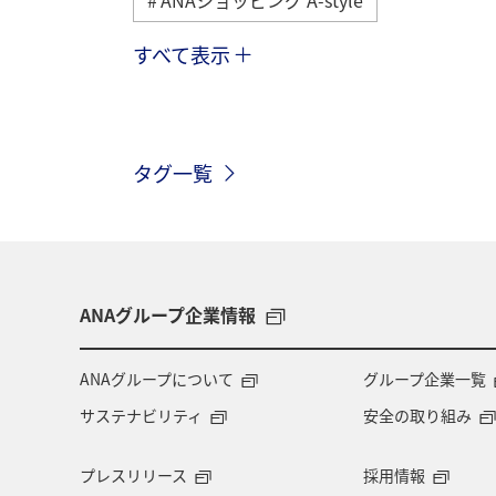
すべて表示
夏
川
グルメ
スキー・
ANA CA's Note
ワーケーション
タグ一覧
鹿児島県
旅館
仙台
マ
ショッピング＆ライフ
A-style秋特
ANAグループ企業情報
ANAグループについて
グループ企業一覧
サステナビリティ
安全の取り組み
プレスリリース
採用情報