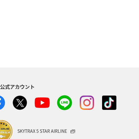
熊本県
海
高知県
九州地方
秋
紅葉
イフ
日常
S公式アカウント
SKYTRAX 5 STAR AIRLINE