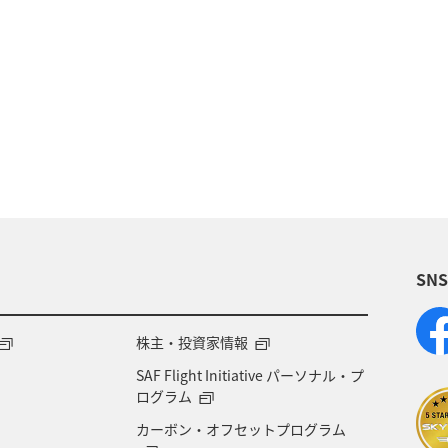
スノボ
冬
温泉
ホテル
東京都
アユ
アクティビティ
新潟県
家族旅行
イルを貯める
宮城県
湖
ANA Mall
ラ
集
スズキ
マアジ
ヤマメ
SN
株主・投資家情報
SAF Flight Initiative パーソナル・プ
ログラム
カーボン・オフセットプログラム