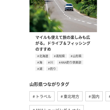
マイルも使えて旅の楽しみも広
がる。ドライブ＆フィッシング
のすすめ
北海道
高知県
山形県
海
川
ANA釣り倶楽部
湖
釣り
山形県つながりタグ
トラベル
東北地方
国内
ANAショッピング A-style