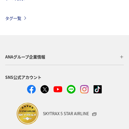
オーストリア
ドイツ
カナダ
イギリス
インドネシア
イタリア
ベルギー
スイス
タグ一覧
夏
東南アジア・南アジア
春
ベトナム
韓国
グルメ
旅ナカ
秋
タイ
メキシコ
台湾
フィリピン
ANAグループ企業情報
SNS公式アカウント
SKYTRAX 5 STAR AIRLINE