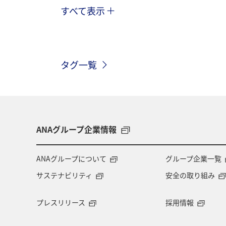
すべて表示
マダイ
クロダイ
夏
愛
長崎県
鹿児島県
兵庫県
タグ一覧
スズキ
アユ
南伊豆
ANAグループ企業情報
ANAグループについて
グループ企業一覧
サステナビリティ
安全の取り組み
プレスリリース
採用情報