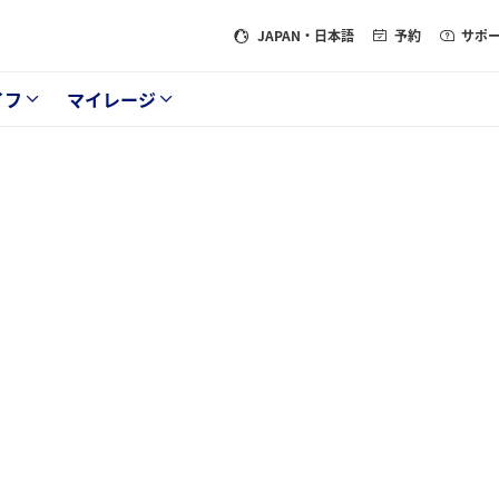
JAPAN
・日本語
予約
サポ
イフ
マイレージ