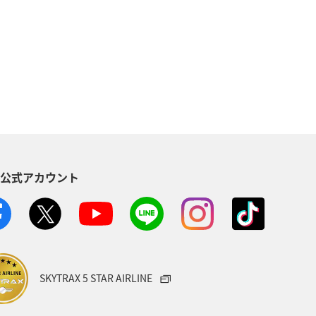
宮崎県
新潟県
大分県
趣味
グルメ
マアジ
S公式アカウント
SKYTRAX 5 STAR AIRLINE