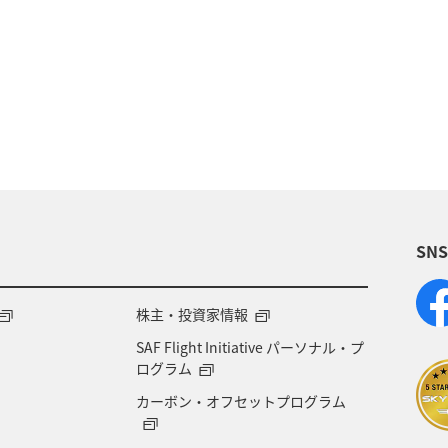
媛県
イシダイ
高知県
静岡県
徳島県
和歌山県
旅ナカ
アクティビティ
四国地方
SN
株主・投資家情報
SAF Flight Initiative パーソナル・プ
ログラム
カーボン・オフセットプログラム