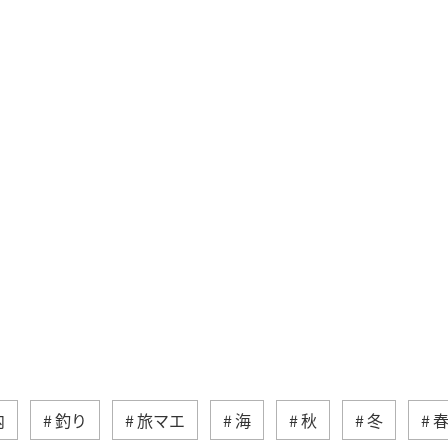
内
釣り
旅マエ
海
秋
冬