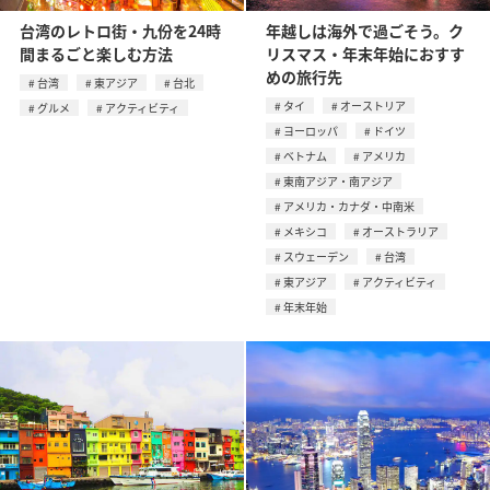
台湾のレトロ街・九份を24時
年越しは海外で過ごそう。ク
間まるごと楽しむ方法
リスマス・年末年始におすす
めの旅行先
台湾
東アジア
台北
タイ
オーストリア
グルメ
アクティビティ
ヨーロッパ
ドイツ
ベトナム
アメリカ
東南アジア・南アジア
アメリカ・カナダ・中南米
メキシコ
オーストラリア
スウェーデン
台湾
東アジア
アクティビティ
年末年始