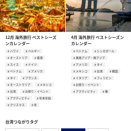
12月 海外旅行 ベストシーズ
4月 海外旅行 ベストシーズン
ンカレンダー
カレンダー
ハワイ
ベルギー
ベトナム
シンガポール
オーストリア
香港
東南アジア・南アジア
スイス
ドイツ
アメリカ
タイ
ベトナム
アメリカ
メキシコ
台湾
韓国
タイ
フランス
イタリア
フィリピン
オーストラリア
メキシコ
お祭り・イベント
台湾
お祭り・イベント
アクティビティ
春
アクティビティ
年末年始
クリスマス
冬
台湾つながりタグ