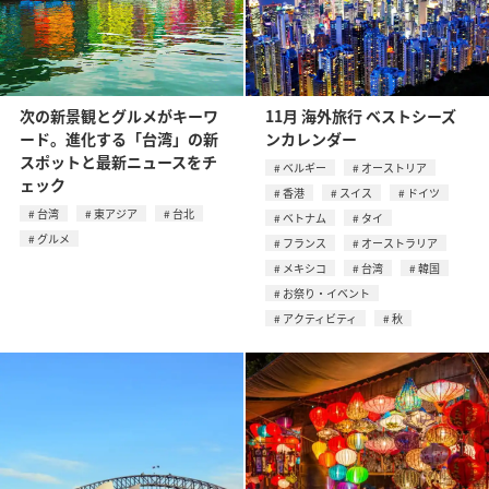
次の新景観とグルメがキーワ
11月 海外旅行 ベストシーズ
ード。進化する「台湾」の新
ンカレンダー
スポットと最新ニュースをチ
ベルギー
オーストリア
ェック
香港
スイス
ドイツ
台湾
東アジア
台北
ベトナム
タイ
グルメ
フランス
オーストラリア
メキシコ
台湾
韓国
お祭り・イベント
アクティビティ
秋