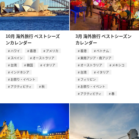
10月 海外旅行 ベストシーズ
3月 海外旅行 ベストシーズン
ンカレンダー
カレンダー
ハワイ
香港
アメリカ
香港
ベトナム
スペイン
オーストラリア
東南アジア・南アジア
台湾
韓国
イタリア
オーストラリア
メキシコ
インドネシア
台湾
イタリア
お祭り・イベント
フィリピン
アクティビティ
秋
お祭り・イベント
アクティビティ
春