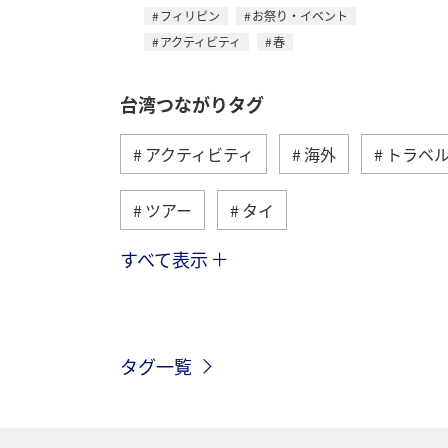
フィリピン
お祭り・イベント
アクティビティ
春
台湾つながりタグ
アクティビティ
海外
トラベ
ツアー
タイ
すべて表示
アメリカ
香港
旅ナカ
グルメ
台北
年末年始
タグ一覧
ヨーロッパ
アメリカ・カナダ・中
シンガポール