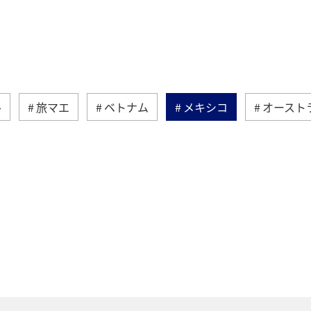
ル
旅マエ
ベトナム
メキシコ
オースト
東アジア
オーストリア
ドイツ
東南アジア・
ハワイ
ベルギー
スイス
フランス
秋
南米
スウェーデン
クリスマス
冬
スペ