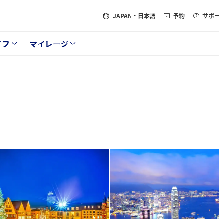
JAPAN
・日本語
予約
サポ
イフ
マイレージ