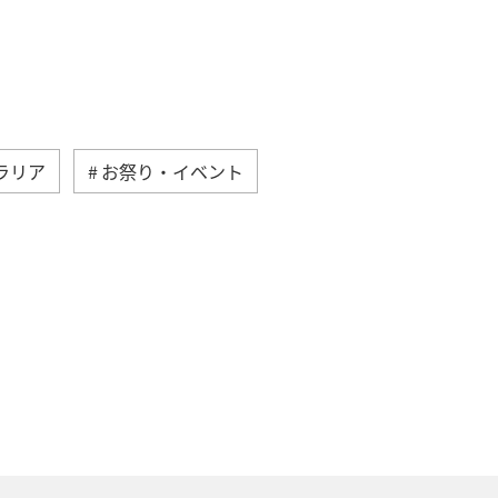
ラリア
お祭り・イベント
南アジア
韓国
イタリア
春
フィリピン
イン
インドネシア