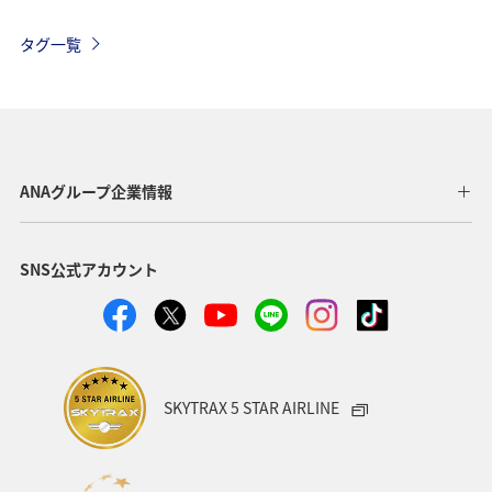
オーストリア
ドイツ
東南アジア・南アジア
タグ一覧
韓国
イタリア
グルメ
台北
年末年始
ベルギー
スイス
秋
フランス
ハワイ
春
フィリピン
ヨーロッパ
ANAグループ企業情報
アメリカ・カナダ・中南米
スウェーデン
スペイン
SNS公式アカウント
インドネシア
クリスマス
冬
シンガポール
SKYTRAX 5 STAR AIRLINE