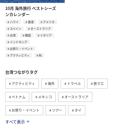
10月 海外旅行 ベストシーズ
ンカレンダー
ハワイ
香港
アメリカ
スペイン
オーストラリア
台湾
韓国
イタリア
インドネシア
お祭り・イベント
アクティビティ
秋
台湾つながりタグ
アクティビティ
海外
トラベル
旅マエ
ベトナム
メキシコ
オーストラリア
お祭り・イベント
ツアー
タイ
すべて表示
アメリカ
香港
旅ナカ
東アジア