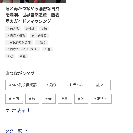
陸と海がつながる濃密な自然
を満喫。世界自然遺産・西表
島のガイドフィッシング
西表島
沖縄
海
自然・植物
世界遺産
ANA釣り倶楽部
釣り
ロウニンアジ（GT）
春
秋
夏
海つながりタグ
ANA釣り倶楽部
釣り
トラベル
旅マエ
国内
秋
春
夏
冬
旅ナカ
すべて表示
沖縄
北海道
マダイ
アオリイカ
川
長崎県
湖
鹿児島県
メジナ
静岡県
タグ一覧