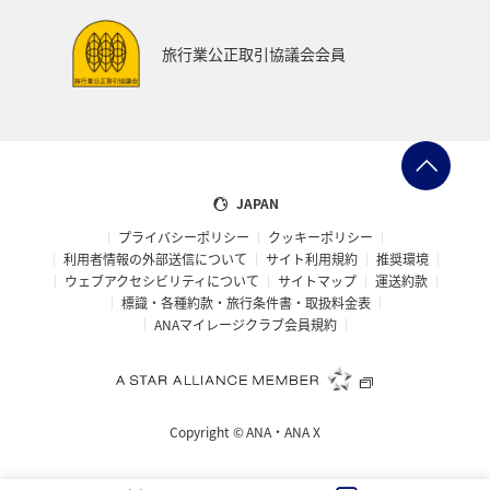
四国地方
福井県
ANAのふるさと納税
旅行業公正取引協議会会員
自然・植物
世界遺産
三重県
マイルを貯める
関東・甲信越地方
ワーケーション
アユ
仙台
知床
釧路
メキシコ
島根県
ハワイ
JAPAN
プライバシーポリシー
クッキーポリシー
ホノルル
山口県
オーストラリア
熊本県
利用者情報の外部送信について
サイト利用規約
推奨環境
ウェブアクセシビリティについて
サイトマップ
運送約款
神戸
カナダ
旅アト
ショッピング＆ライフ
標識・各種約款・旅行条件書・取扱料金表
ANAマイレージクラブ会員規約
アマゴ
伊豆
大阪府
中国地方
Copyright ©
ANA・ANA X