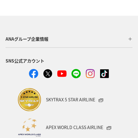
神奈川県
東京都
ライフ
クロダイ
福岡県
千葉県
愛媛県
アクティビティ
ロウニンアジ（GT）
高知県
海外
グルメ
ANAグループ企業情報
九州地方
マアジ
大分県
八丈島
SNS公式アカウント
イシダイ
タチウオ
宮崎県
関西地方
兵庫県
西表島
東北地方
宮城県
趣味
ブリ
トラウト
和歌山県
東海地方
SKYTRAX 5 STAR AIRLINE
佐賀県
ANAグルメマイル
山形県
スズキ
石垣
沖縄県
宮古島
新潟県
愛知県
APEX WORLD CLASS AIRLINE
北陸地方
南伊豆
石川県
徳島県