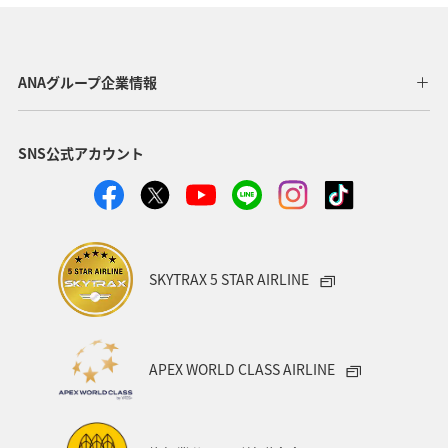
福岡県
千葉県
愛媛県
アクティビティ
ロウニンアジ（GT）
高知県
海外
グルメ
ANAグループ企業情報
九州地方
マアジ
大分県
八丈島
SNS公式アカウント
イシダイ
タチウオ
宮崎県
関西地方
兵庫県
西表島
東北地方
宮城県
趣味
ブリ
トラウト
和歌山県
東海地方
SKYTRAX 5 STAR AIRLINE
佐賀県
ANAグルメマイル
山形県
スズキ
石垣
新潟県
宮古島
沖縄県
愛知県
APEX WORLD CLASS AIRLINE
北陸地方
石川県
南伊豆
徳島県
四国地方
福井県
ANAのふるさと納税