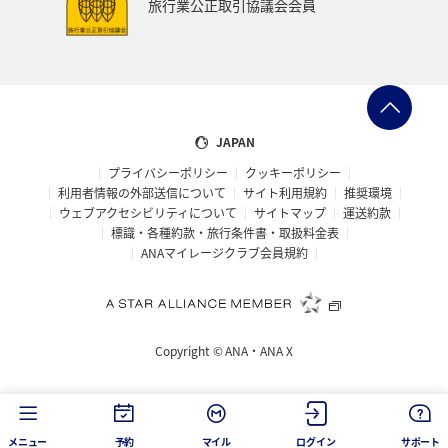
旅行業公正取引協議会会員
自然・植物
世界遺産
三重県
マイルを貯める
関東・甲信越地方
ワーケーション
アユ
仙台
熊本県
神戸
メキシコ
島根県
ハワイ
JAPAN
プライバシーポリシー
クッキーポリシー
ホノルル
山口県
知床
釧路
利用者情報の外部送信について
サイト利用規約
推奨環境
ウェブアクセシビリティについて
サイトマップ
運送約款
オーストラリア
カナダ
旅アト
標識・各種約款・旅行条件書・取扱料金表
ANAマイレージクラブ会員規約
ショッピング＆ライフ
アマゴ
伊豆
中国地方
大阪府
Copyright ©
ANA・ANA X
メニュー
予約
マイル
ログイン
サポート