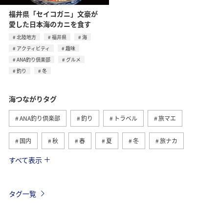
福井県「セイコガニ」文豪が
愛した日本海のカニを食す
北陸地方
福井県
海
アクティビティ
趣味
ANA釣り倶楽部
グルメ
釣り
冬
海つながりタグ
ANA釣り倶楽部
釣り
トラベル
旅マエ
国内
秋
春
夏
冬
旅ナカ
すべて表示
沖縄
北海道
マダイ
アオリイカ
川
長崎県
湖
鹿児島県
メジナ
静岡県
タグ一覧
神奈川県
東京都
ライフ
クロダイ