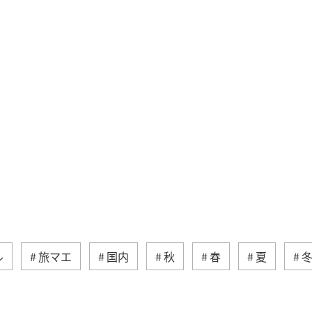
ル
旅マエ
国内
秋
春
夏
オリイカ
川
長崎県
湖
鹿児島県