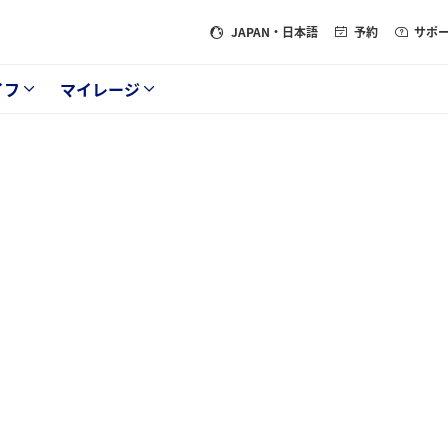
JAPAN
・日本語
予約
サポ
イフ
マイレージ