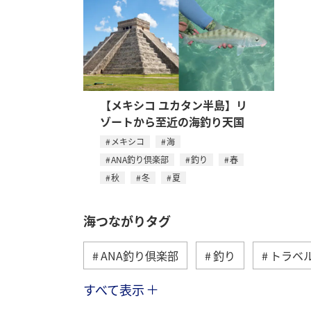
【メキシコ ユカタン半島】リ
ゾートから至近の海釣り天国
メキシコ
海
ANA釣り倶楽部
釣り
春
秋
冬
夏
海つながりタグ
ANA釣り倶楽部
釣り
トラベ
すべて表示
沖縄
北海道
マダイ
ア