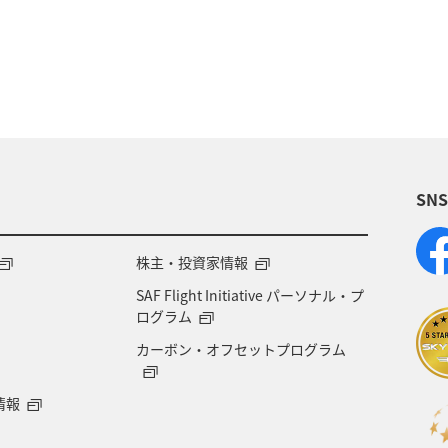
福岡県
千葉県
愛媛県
アクティビティ
マアジ
大分県
八丈島
イシダイ
タチウ
宮城県
趣味
ブリ
和歌山県
トラウト
SN
ズキ
石垣
沖縄県
宮古島
新潟県
福井県
ANAのふるさと納税
自然・植物
世
株主・投資家情報
SAF Flight Initiative パーソナル・プ
ワーケーション
アユ
仙台
島根県
ログラム
カーボン・オフセットプログラム
本県
オーストラリア
神戸
カナダ
旅ア
情報
大阪府