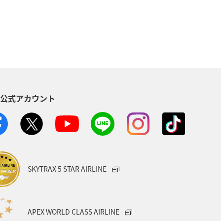
ロウニンアジ（GT）
高知県
オ
宮崎県
関西地方
東海地方
佐賀県
S公式アカウント
愛知県
北陸地方
南伊豆
界遺産
三重県
山口県
メキシコ
ハワイ
SKYTRAX 5 STAR AIRLINE
ト
ショッピング＆ライフ
APEX WORLD CLASS AIRLINE