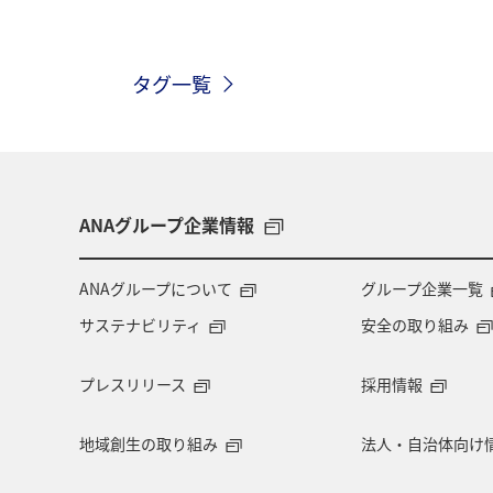
東京都
ライフ
クロダイ
タグ一覧
海外
グルメ
九州地方
兵庫県
西表島
東北地方
ANAグルメマイル
山形県
ス
ANAグループ企業情報
石川県
徳島県
四国地方
ANAグループについて
グループ企業一覧
サステナビリティ
安全の取り組み
マイルを貯める
関東・甲信越地方
プレスリリース
採用情報
ホノルル
知床
釧路
熊
地域創生の取り組み
法人・自治体向け
アマゴ
伊豆
中国地方